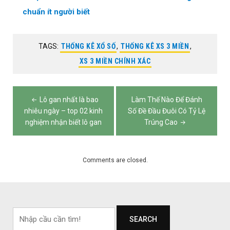
chuẩn ít người biết
TAGS:
THỐNG KÊ XỔ SỐ
,
THỐNG KÊ XS 3 MIỀN
,
XS 3 MIỀN CHÍNH XÁC
Điều
Lô gan nhất là bao
Làm Thế Nào Để Đánh
hướng
nhiêu ngày – top 02 kinh
Số Đề Đầu Đuôi Có Tỷ Lệ
nghiệm nhận biết lô gan
Trúng Cao
bài
viết
Comments are closed.
SEARCH