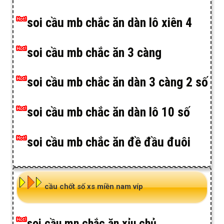
soi cầu mb chắc ăn dàn lô xiên 4
soi cầu mb chắc ăn 3 càng
soi cầu mb chắc ăn dàn 3 càng 2 số
soi cầu mb chắc ăn dàn lô 10 số
soi cầu mb chắc ăn đề đầu đuôi
cầu chốt số xs miền nam víp
soi cầu mn chắc ăn xỉu chủ