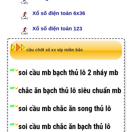
cầu chốt số xs víp miền bắc
soi cầu mb bạch thủ lô 2 nháy mb
chắc ăn bạch thủ lô siêu chuẩn mb
soi cầu mb chắc ăn song thủ lô
soi cầu mb chắc ăn bạch thủ lô