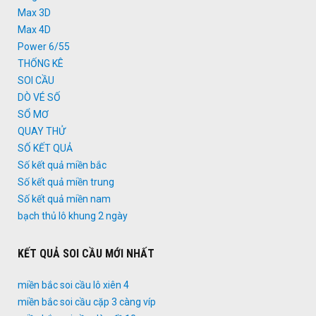
Max 3D
Max 4D
Power 6/55
THỐNG KÊ
SOI CẦU
DÒ VÉ SỐ
SỔ MƠ
QUAY THỬ
SỐ KẾT QUẢ
Số kết quả miền bắc
Số kết quả miền trung
Số kết quả miền nam
bạch thủ lô khung 2 ngày
KẾT QUẢ SOI CẦU MỚI NHẤT
miền bắc soi cầu lô xiên 4
miền bắc soi cầu cặp 3 càng víp