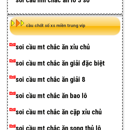
soi cầu mn chắc ăn lô 3 số
cầu chốt số xs miền trung víp
soi cầu mt chắc ăn xỉu chủ
soi cầu mt chắc ăn giải đặc biệt
soi cầu mt chắc ăn giải 8
soi cầu mt chắc ăn bao lô
soi cầu mt chắc ăn cặp xỉu chủ
soi cầu mt chắc ăn song thủ lô