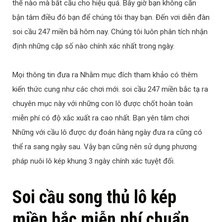
thế nào mà bắt cầu cho hiệu quả. Bây giờ bạn không cần
bận tâm điều đó bạn để chúng tôi thay bạn. Đến vơi diễn đàn
soi cầu 247 miền bắ hôm nay. Chúng tôi luôn phân tích nhận
định những cặp số nào chính xác nhất trong ngày.
Mọi thông tin đưa ra Nhằm mục đích tham khảo có thêm
kiến thức cung như các chơi mới. soi cầu 247 miền bắc tạ ra
chuyên mục này với những con lô được chốt hoàn toàn
miễn phí có độ xắc xuất ra cao nhất. Bạn yên tâm chơi
Những với cầu lô được dự đoán hàng ngày đưa ra cũng có
thể ra sang ngày sau. Vậy bạn cũng nên sử dụng phương
pháp nuôi lô kép khung 3 ngày chính xác tuyệt đối.
Soi cầu song thủ lô kép
miền bắc miễn phí chuẩn