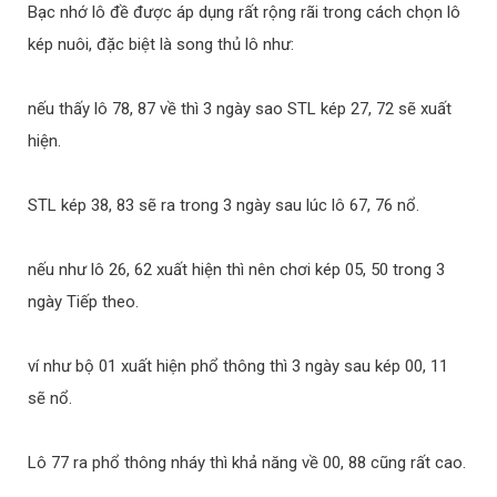
Bạc nhớ lô đề được áp dụng rất rộng rãi trong cách chọn lô
kép nuôi, đặc biệt là song thủ lô như:
nếu thấy lô 78, 87 về thì 3 ngày sao STL kép 27, 72 sẽ xuất
hiện.
STL kép 38, 83 sẽ ra trong 3 ngày sau lúc lô 67, 76 nổ.
nếu như lô 26, 62 xuất hiện thì nên chơi kép 05, 50 trong 3
ngày Tiếp theo.
ví như bộ 01 xuất hiện phổ thông thì 3 ngày sau kép 00, 11
sẽ nổ.
Lô 77 ra phổ thông nháy thì khả năng về 00, 88 cũng rất cao.