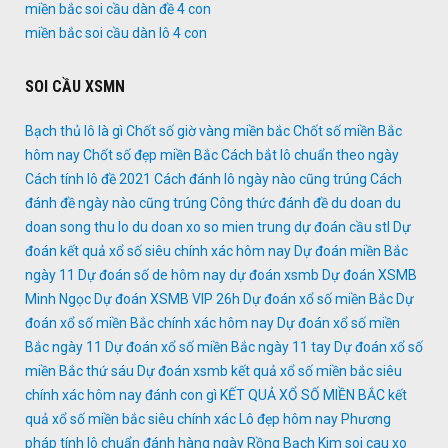
miền bắc soi cầu dàn đề 4 con
miền bắc soi cầu dàn lô 4 con
SOI CẦU XSMN
Bạch thủ lô là gì
Chốt số giờ vàng miền bắc
Chốt số miền Bắc
hôm nay
Chốt số đẹp miền Bắc
Cách bắt lô chuẩn theo ngày
Cách tính lô đề 2021
Cách đánh lô ngày nào cũng trúng
Cách
đánh đề ngày nào cũng trúng
Công thức đánh đề
du doan
du
doan song thu lo
du doan xo so mien trung
dự đoán cầu stl
Dự
đoán kết quả xổ số siêu chính xác hôm nay
Dự đoán miền Bắc
ngày 11
Dự đoán số de hôm nay
dự đoán xsmb
Dự đoán XSMB
Minh Ngọc
Dự đoán XSMB VIP 26h
Dự đoán xổ số miền Bắc
Dự
đoán xổ số miền Bắc chính xác hôm nay
Dự đoán xổ số miền
Bắc ngày 11
Dự đoán xổ số miền Bắc ngày 11 tay
Dự đoán xổ số
miền Bắc thứ sáu Dự đoán xsmb kết quả xổ số miền bắc siêu
chính xác
hôm nay đánh con gì
KẾT QUẢ XỔ SỐ MIỀN BẮC
kết
quả xổ số miền bắc siêu chính xác
Lô đẹp hôm nay
Phương
pháp tính lô chuẩn đánh hàng ngày
Rồng Bạch Kim
soi cau xo