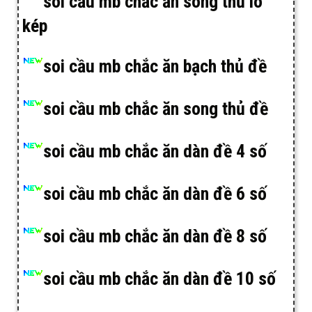
soi cầu mb chắc ăn song thủ lô
kép
soi cầu mb chắc ăn bạch thủ đề
soi cầu mb chắc ăn song thủ đề
soi cầu mb chắc ăn dàn đề 4 số
soi cầu mb chắc ăn dàn đề 6 số
soi cầu mb chắc ăn dàn đề 8 số
soi cầu mb chắc ăn dàn đề 10 số