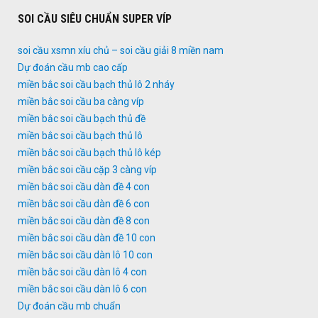
SOI CẦU SIÊU CHUẨN SUPER VÍP
soi cầu xsmn xíu chủ – soi cầu giải 8 miền nam
Dự đoán cầu mb cao cấp
miền bắc soi cầu bạch thủ lô 2 nháy
miền bắc soi cầu ba càng víp
miền bắc soi cầu bạch thủ đề
miền bắc soi cầu bạch thủ lô
miền bắc soi cầu bạch thủ lô kép
miền bắc soi cầu cặp 3 càng víp
miền bắc soi cầu dàn đề 4 con
miền bắc soi cầu dàn đề 6 con
miền bắc soi cầu dàn đề 8 con
miền bắc soi cầu dàn đề 10 con
miền bắc soi cầu dàn lô 10 con
miền bắc soi cầu dàn lô 4 con
miền bắc soi cầu dàn lô 6 con
Dự đoán cầu mb chuẩn