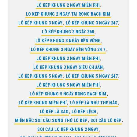
LÔ KÉP KHUNG 2 NGÀY MIỄN PHÍ
,
LO KEP KHUNG 2 NGAY TAI RONG BACH KIM
,
LÔ KÉP KHUNG 3 NGÀY
,
LÔ KÉP KHUNG 3 NGÀY 247
,
LÔ KÉP KHUNG 3 NGÀY 368
,
LÔ KÉP KHUNG 3 NGÀY BỀN VỮNG
,
LÔ KÉP KHUNG 3 NGÀY BỀN VỮNG 24 7
,
LÔ KÉP KHUNG 3 NGÀY MIỄN PHÍ
,
LÔ KÉP KHUNG 3 NGÀY SIÊU CHUẨN
,
LÔ KÉP KHUNG 5 NGÀY
,
LÔ KÉP KHUNG 5 NGÀY 247
,
LÔ KÉP KHUNG 5 NGÀY MIỄN PHÍ
,
LÔ KÉP KHUNG 5 NGÀY RỒNG BẠCH KIM
,
LÔ KÉP KHUNG MIỄN PHÍ
,
LÔ KÉP LÀ NHƯ THẾ NÀO
,
LÔ KÉP LÀ SAO
,
LÔ KÉP LỆCH
,
MIỀN BẮC SOI CẦU SONG THỦ LÔ KÉP
,
SOI CẦU LÔ KÉP
,
SOI CAU LO KEP KHUNG 2 NGAY
,