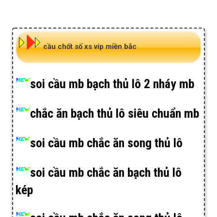
cầu chốt số xs víp miền bắc
soi cầu mb bạch thủ lô 2 nháy mb
chắc ăn bạch thủ lô siêu chuẩn mb
soi cầu mb chắc ăn song thủ lô
soi cầu mb chắc ăn bạch thủ lô
kép