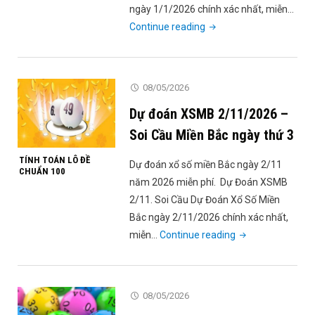
ngày 1/1/2026 chính xác nhất, miễn…
"Dự
Continue reading
đoán
XSMB
1/1/2026
08/05/2026
–
Dự đoán XSMB 2/11/2026 –
Soi
Cầu
Soi Cầu Miền Bắc ngày thứ 3
Miền
TÍNH TOÁN LÔ ĐỀ
Dự đoán xổ số miền Bắc ngày 2/11
Bắc
CHUẨN 100
năm 2026 miễn phí. Dự Đoán XSMB
ngày
2/11. Soi Cầu Dự Đoán Xổ Số Miền
thứ
Bắc ngày 2/11/2026 chính xác nhất,
7"
"Dự
miễn…
Continue reading
đoán
XSMB
2/11/2026
08/05/2026
–