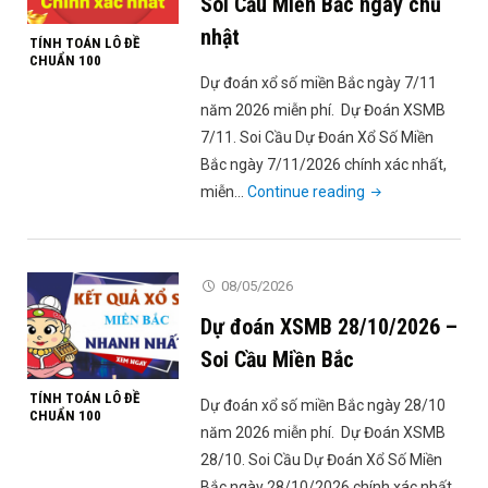
Soi Cầu Miền Bắc ngày chủ
Miền
nhật
TÍNH TOÁN LÔ ĐỀ
Bắc
CHUẨN 100
ngày
Dự đoán xổ số miền Bắc ngày 7/11
thứ
năm 2026 miễn phí. Dự Đoán XSMB
3"
7/11. Soi Cầu Dự Đoán Xổ Số Miền
Bắc ngày 7/11/2026 chính xác nhất,
"Dự
miễn…
Continue reading
đoán
XSMB
7/11/2026
08/05/2026
–
Dự đoán XSMB 28/10/2026 –
Soi
Cầu
Soi Cầu Miền Bắc
Miền
TÍNH TOÁN LÔ ĐỀ
Dự đoán xổ số miền Bắc ngày 28/10
Bắc
CHUẨN 100
năm 2026 miễn phí. Dự Đoán XSMB
ngày
28/10. Soi Cầu Dự Đoán Xổ Số Miền
chủ
Bắc ngày 28/10/2026 chính xác nhất,