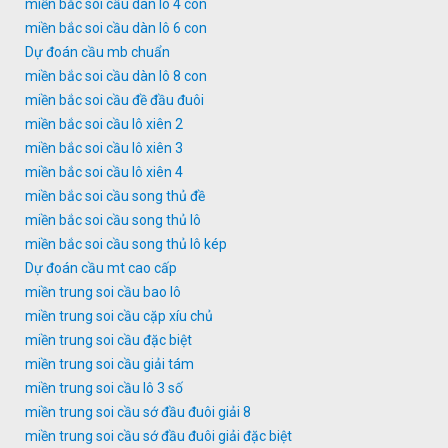
miền bắc soi cầu dàn lô 4 con
miền bắc soi cầu dàn lô 6 con
Dự đoán cầu mb chuẩn
miền bắc soi cầu dàn lô 8 con
miền bắc soi cầu đề đầu đuôi
miền bắc soi cầu lô xiên 2
miền bắc soi cầu lô xiên 3
miền bắc soi cầu lô xiên 4
miền bắc soi cầu song thủ đề
miền bắc soi cầu song thủ lô
miền bắc soi cầu song thủ lô kép
Dự đoán cầu mt cao cấp
miền trung soi cầu bao lô
miền trung soi cầu cặp xíu chủ
miền trung soi cầu đặc biệt
miền trung soi cầu giải tám
miền trung soi cầu lô 3 số
miền trung soi cầu sớ đầu đuôi giải 8
miền trung soi cầu sớ đầu đuôi giải đặc biệt