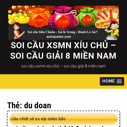
Skip
to
content
SOI CẦU XSMN XÍU CHỦ –
SOI CẦU GIẢI 8 MIỀN NAM
soi cầu xsmn xíu chủ – soi cầu giải 8 miền nam
HOME
Thẻ:
du doan
cầu chốt số xs víp miền bắc