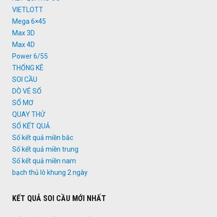
VIETLOTT
Mega 6×45
Max 3D
Max 4D
Power 6/55
THỐNG KÊ
SOI CẦU
DÒ VÉ SỐ
SỔ MƠ
QUAY THỬ
SỐ KẾT QUẢ
Số kết quả miền bắc
Số kết quả miền trung
Số kết quả miền nam
bạch thủ lô khung 2 ngày
KẾT QUẢ SOI CẦU MỚI NHẤT