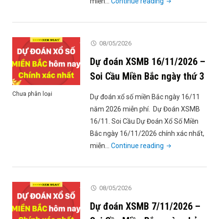
"Dự
miễn…
Continue reading
đoán
XSMB
4/11/2026
08/05/2026
–
Dự đoán XSMB 16/11/2026 –
Soi
Cầu
Soi Cầu Miền Bắc ngày thứ 3
Miền
Chưa phân loại
Dự đoán xổ số miền Bắc ngày 16/11
Bắc
năm 2026 miễn phí. Dự Đoán XSMB
ngày
16/11. Soi Cầu Dự Đoán Xổ Số Miền
thứ
Bắc ngày 16/11/2026 chính xác nhất,
5"
"Dự
miễn…
Continue reading
đoán
XSMB
16/11/2026
08/05/2026
–
Dự đoán XSMB 7/11/2026 –
Soi
Cầu