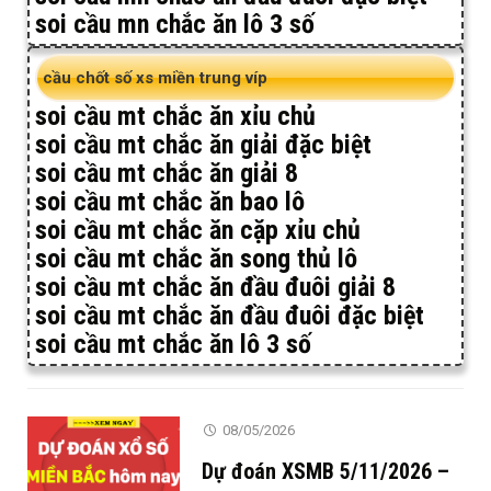
soi cầu mn chắc ăn lô 3 số
cầu chốt số xs miền trung víp
soi cầu mt chắc ăn xỉu chủ
soi cầu mt chắc ăn giải đặc biệt
soi cầu mt chắc ăn giải 8
soi cầu mt chắc ăn bao lô
soi cầu mt chắc ăn cặp xỉu chủ
soi cầu mt chắc ăn song thủ lô
soi cầu mt chắc ăn đầu đuôi giải 8
soi cầu mt chắc ăn đầu đuôi đặc biệt
soi cầu mt chắc ăn lô 3 số
08/05/2026
Dự đoán XSMB 5/11/2026 –