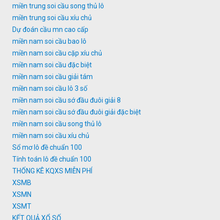
miền trung soi cầu song thủ lô
miền trung soi cầu xíu chủ
Dự đoán cầu mn cao cấp
miền nam soi cầu bao lô
miền nam soi cầu cặp xíu chủ
miền nam soi cầu đặc biệt
miền nam soi cầu giải tám
miền nam soi cầu lô 3 số
miền nam soi cầu sớ đầu đuôi giải 8
miền nam soi cầu sớ đầu đuôi giải đặc biệt
miền nam soi cầu song thủ lô
miền nam soi cầu xíu chủ
Sổ mơ lô đề chuẩn 100
Tính toán lô đề chuẩn 100
THỐNG KÊ KQXS MIỄN PHÍ
XSMB
XSMN
XSMT
KẾT QUẢ XỔ SỐ