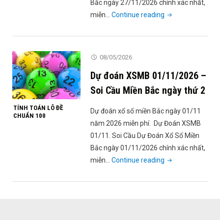
Bắc ngày 27/11/2026 chính xác nhất,
7"
"Dự
miễn…
Continue reading
đoán
XSMB
27/11/2026
08/05/2026
–
Dự đoán XSMB 01/11/2026 –
Soi
Cầu
Soi Cầu Miền Bắc ngày thứ 2
Miền
TÍNH TOÁN LÔ ĐỀ
Dự đoán xổ số miền Bắc ngày 01/11
Bắc
CHUẨN 100
năm 2026 miễn phí. Dự Đoán XSMB
ngày
01/11. Soi Cầu Dự Đoán Xổ Số Miền
thứ
Bắc ngày 01/11/2026 chính xác nhất,
7"
"Dự
miễn…
Continue reading
đoán
XSMB
01/11/2026
–