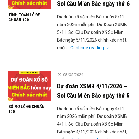
Soi Cầu Miền Bắc ngày thứ 6
TÍNH TOÁN LÔ ĐỀ
Dự đoán xổ số miền Bắc ngày 5/11
CHUẨN 100
năm 2026 miễn phí. Dự Đoán XSMB
5/11. Soi Cầu Dự Đoán Xổ Số Miền
Bắc ngày 5/11/2026 chính xác nhất,
"Dự
miễn…
Continue reading
đoán
XSMB
5/11/2026
08/05/2026
–
Dự đoán XSMB 4/11/2026 –
Soi
Cầu
Soi Cầu Miền Bắc ngày thứ 5
Miền
SỔ MƠ LÔ ĐỀ CHUẨN
Dự đoán xổ số miền Bắc ngày 4/11
Bắc
100
năm 2026 miễn phí. Dự Đoán XSMB
ngày
4/11. Soi Cầu Dự Đoán Xổ Số Miền
thứ
Bắc ngày 4/11/2026 chính xác nhất,
6"