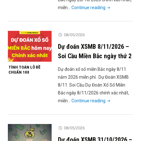
nhật"
"Dự
miễn…
Continue reading
đoán
XSMB
28/10/2026
08/05/2026
–
Dự đoán XSMB 8/11/2026 –
Soi
Cầu
Soi Cầu Miền Bắc ngày thứ 2
Miền
TÍNH TOÁN LÔ ĐỀ
Dự đoán xổ số miền Bắc ngày 8/11
Bắc"
CHUẨN 100
năm 2026 miễn phí. Dự Đoán XSMB
8/11. Soi Cầu Dự Đoán Xổ Số Miền
Bắc ngày 8/11/2026 chính xác nhất,
"Dự
miễn…
Continue reading
đoán
XSMB
8/11/2026
08/05/2026
–
Dự đoán XSMB 31/10/2026 –
Soi