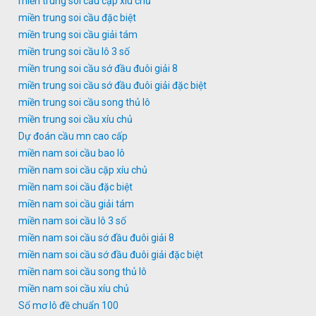
miền trung soi cầu cặp xíu chủ
miền trung soi cầu đặc biệt
miền trung soi cầu giải tám
miền trung soi cầu lô 3 số
miền trung soi cầu sớ đầu đuôi giải 8
miền trung soi cầu sớ đầu đuôi giải đặc biệt
miền trung soi cầu song thủ lô
miền trung soi cầu xíu chủ
Dự đoán cầu mn cao cấp
miền nam soi cầu bao lô
miền nam soi cầu cặp xíu chủ
miền nam soi cầu đặc biệt
miền nam soi cầu giải tám
miền nam soi cầu lô 3 số
miền nam soi cầu sớ đầu đuôi giải 8
miền nam soi cầu sớ đầu đuôi giải đặc biệt
miền nam soi cầu song thủ lô
miền nam soi cầu xíu chủ
Sổ mơ lô đề chuẩn 100