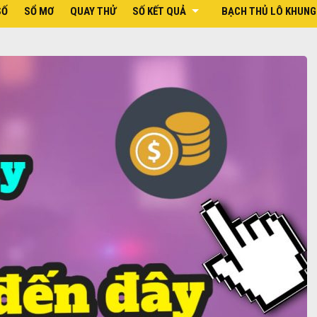
SỐ
SỔ MƠ
QUAY THỬ
SỐ KẾT QUẢ
BẠCH THỦ LÔ KHUNG