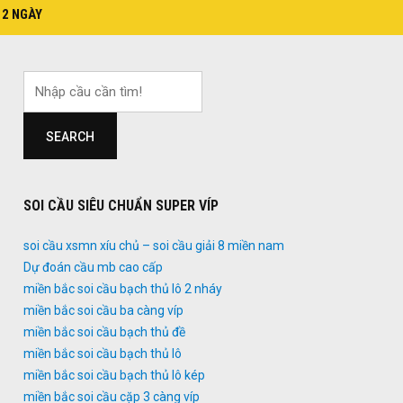
 2 NGÀY
SEARCH
SOI CẦU SIÊU CHUẨN SUPER VÍP
soi cầu xsmn xíu chủ – soi cầu giải 8 miền nam
Dự đoán cầu mb cao cấp
miền bắc soi cầu bạch thủ lô 2 nháy
miền bắc soi cầu ba càng víp
miền bắc soi cầu bạch thủ đề
miền bắc soi cầu bạch thủ lô
miền bắc soi cầu bạch thủ lô kép
miền bắc soi cầu cặp 3 càng víp