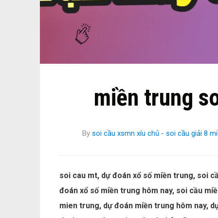
miền trung so
By
soi cầu xsmn xíu chủ - soi cầu giải 8 
soi cau mt, dự đoán xổ số miền trung, soi c
đoán xổ số miền trung hôm nay, soi cầu miề
mien trung, dự đoán miền trung hôm nay, dự