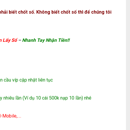
phải biết chốt số. Không biết chốt số thì để chúng tôi
n Lấy Số
–
Nhanh Tay Nhận Tiền!!
n cầu víp cập nhật liên tục
 nhiêu lần (Ví dụ 10 cái 500k nạp 10 lần) nhé
N-Mobile,….