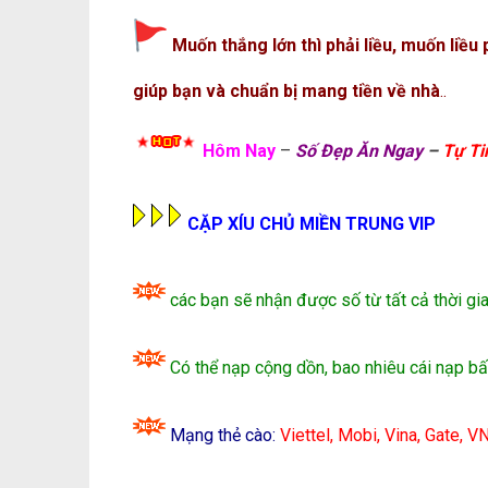
Muốn thắng lớn thì phải liều, muốn liều 
giúp bạn và chuẩn bị mang tiền về nhà
..
Hôm Nay
–
Số Đẹp Ăn Ngay
–
Tự Ti
CẶP XÍU CHỦ MIỀN TRUNG VIP
các bạn sẽ nhận được số từ tất cả thời gia
Có thể nạp cộng dồn, bao nhiêu cái nạp bấy
Mạng thẻ cào:
Viettel, Mobi, Vina, Gate, V