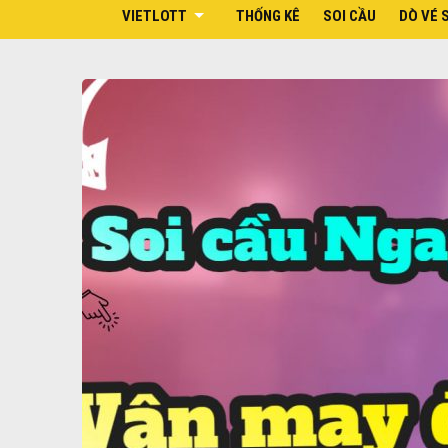
VIETLOTT
THỐNG KÊ
SOI CẦU
DÒ VÉ 