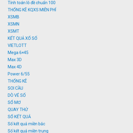
Tính toán lô đề chuẩn 100
THỐNG KÊ KQXS MIỄN PHÍ
XSMB
XSMN
XSMT
KẾT QUẢ XỔ SỐ
VIETLOTT
Mega 6×45
Max 3D
Max 4D
Power 6/55
THỐNG KÊ
SOI CẦU
DÒ VÉ SỐ
SỔ MƠ
QUAY THỬ
SỐ KẾT QUẢ
Số kết quả miền bắc
Số kết quả miền trung