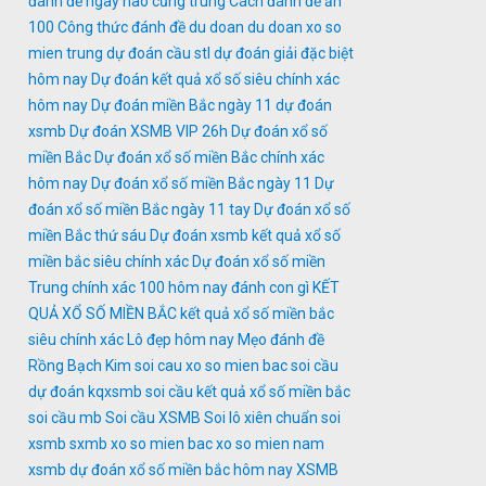
đánh đề ngày nào cũng trúng
Cách đánh đề ăn
100
Công thức đánh đề
du doan
du doan xo so
mien trung
dự đoán cầu stl
dự đoán giải đặc biệt
hôm nay
Dự đoán kết quả xổ số siêu chính xác
hôm nay
Dự đoán miền Bắc ngày 11
dự đoán
xsmb
Dự đoán XSMB VIP 26h
Dự đoán xổ số
miền Bắc
Dự đoán xổ số miền Bắc chính xác
hôm nay
Dự đoán xổ số miền Bắc ngày 11
Dự
đoán xổ số miền Bắc ngày 11 tay
Dự đoán xổ số
miền Bắc thứ sáu Dự đoán xsmb kết quả xổ số
miền bắc siêu chính xác
Dự đoán xổ số miền
Trung chính xác 100
hôm nay đánh con gì
KẾT
QUẢ XỔ SỐ MIỀN BẮC
kết quả xổ số miền bắc
siêu chính xác
Lô đẹp hôm nay
Mẹo đánh đề
Rồng Bạch Kim
soi cau xo so mien bac
soi cầu
dự đoán kqxsmb
soi cầu kết quả xổ số miền bắc
soi cầu mb
Soi cầu XSMB
Soi lô xiên chuẩn
soi
xsmb
sxmb
xo so mien bac
xo so mien nam
xsmb dự đoán xổ số miền bắc hôm nay
XSMB