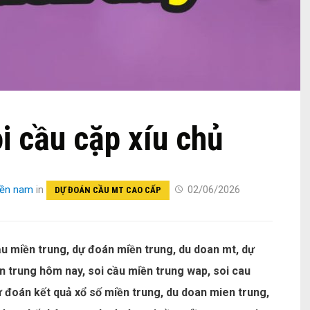
i cầu cặp xíu chủ
miền nam
in
02/06/2026
DỰ ĐOÁN CẦU MT CAO CẤP
ầu miền trung, dự đoán miền trung, du doan mt, dự
n trung hôm nay, soi cầu miền trung wap, soi cau
 đoán kết quả xổ số miền trung, du doan mien trung,