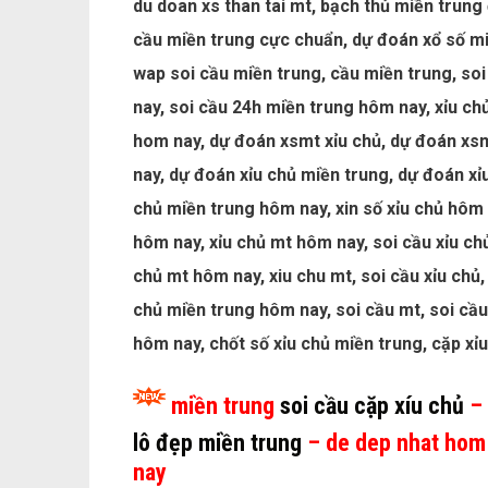
du doan xs than tai mt, bạch thủ miền trung
cầu miền trung cực chuẩn, dự đoán xổ số miề
wap soi cầu miền trung, cầu miền trung, so
nay, soi cầu 24h miền trung hôm nay, xỉu ch
hom nay, dự đoán xsmt xỉu chủ, dự đoán xs
nay, dự đoán xỉu chủ miền trung, dự đoán xỉu
chủ miền trung hôm nay, xin số xỉu chủ hôm 
hôm nay, xỉu chủ mt hôm nay, soi cầu xỉu chủ
chủ mt hôm nay, xiu chu mt, soi cầu xỉu chủ, 
chủ miền trung hôm nay, soi cầu mt, soi cầu 
hôm nay, chốt số xỉu chủ miền trung, cặp xỉ
miền trung
soi cầu cặp xíu chủ
– 
lô đẹp miền trung
– de dep nhat hom 
nay