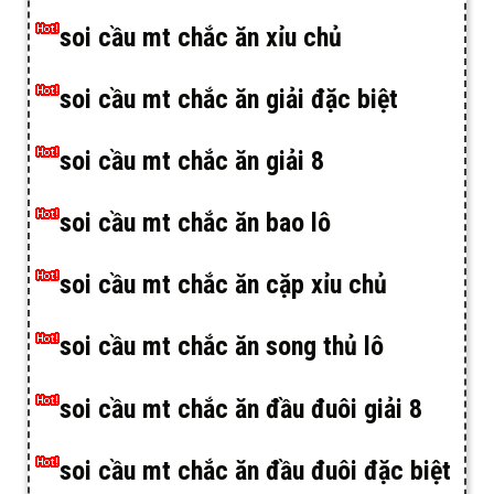
soi cầu mt chắc ăn xỉu chủ
soi cầu mt chắc ăn giải đặc biệt
soi cầu mt chắc ăn giải 8
soi cầu mt chắc ăn bao lô
soi cầu mt chắc ăn cặp xỉu chủ
soi cầu mt chắc ăn song thủ lô
soi cầu mt chắc ăn đầu đuôi giải 8
soi cầu mt chắc ăn đầu đuôi đặc biệt