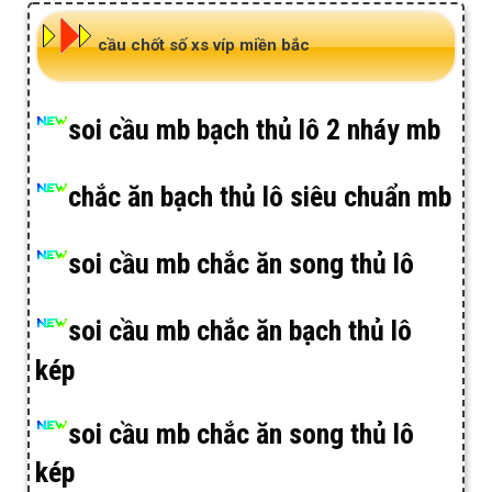
cầu chốt số xs víp miền bắc
soi cầu mb bạch thủ lô 2 nháy mb
chắc ăn bạch thủ lô siêu chuẩn mb
soi cầu mb chắc ăn song thủ lô
soi cầu mb chắc ăn bạch thủ lô
kép
soi cầu mb chắc ăn song thủ lô
kép