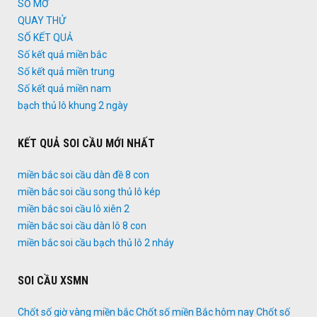
SỔ MƠ
QUAY THỬ
SỐ KẾT QUẢ
Số kết quả miền bắc
Số kết quả miền trung
Số kết quả miền nam
bạch thủ lô khung 2 ngày
KẾT QUẢ SOI CẦU MỚI NHẤT
miền bắc soi cầu dàn đề 8 con
miền bắc soi cầu song thủ lô kép
miền bắc soi cầu lô xiên 2
miền bắc soi cầu dàn lô 8 con
miền bắc soi cầu bạch thủ lô 2 nháy
SOI CẦU XSMN
Chốt số giờ vàng miền bắc
Chốt số miền Bắc hôm nay
Chốt số