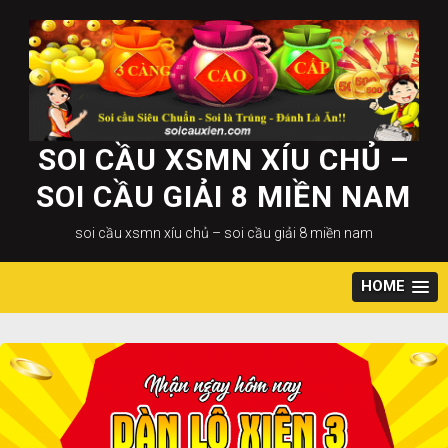
Skip
to
content
SOI CẦU XSMN XÍU CHỦ –
SOI CẦU GIẢI 8 MIỀN NAM
soi cầu xsmn xíu chủ – soi cầu giải 8 miền nam
HOME