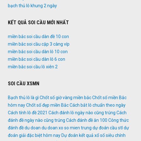
bạch thủ lô khung 2 ngày
KẾT QUẢ SOI CẦU MỚI NHẤT
miền bắc soi cầu dàn đề 10 con
miền bắc soi cầu cặp 3 càng víp
miền bắc soi cầu dàn lô 10 con
miền bắc soi cầu dàn lô 6 con
miền bắc soi cầu lô xiên 2
SOI CẦU XSMN
Bạch thủ lô là gì
Chốt số giờ vàng miền bắc
Chốt số miền Bắc
hôm nay
Chốt số đẹp miền Bắc
Cách bắt lô chuẩn theo ngày
Cách tính lô đề 2021
Cách đánh lô ngày nào cũng trúng
Cách
đánh đề ngày nào cũng trúng
Cách đánh đề ăn 100
Công thức
đánh đề
du doan
du doan xo so mien trung
dự đoán cầu stl
dự
đoán giải đặc biệt hôm nay
Dự đoán kết quả xổ số siêu chính