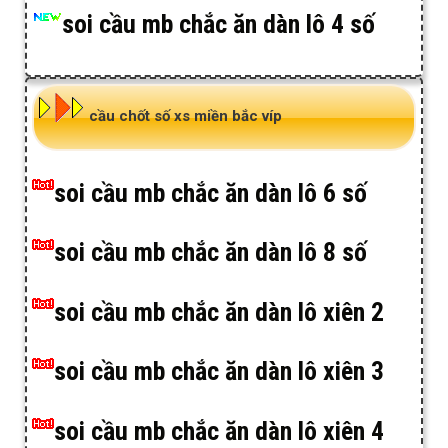
soi cầu mb chắc ăn dàn lô 4 số
cầu chốt số xs miền bắc víp
soi cầu mb chắc ăn dàn lô 6 số
soi cầu mb chắc ăn dàn lô 8 số
soi cầu mb chắc ăn dàn lô xiên 2
soi cầu mb chắc ăn dàn lô xiên 3
soi cầu mb chắc ăn dàn lô xiên 4