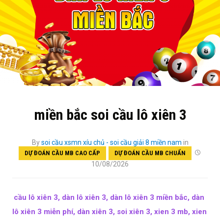
miền bắc soi cầu lô xiên 3
By
soi cầu xsmn xíu chủ - soi cầu giải 8 miền nam
in
DỰ ĐOÁN CẦU MB CAO CẤP
DỰ ĐOÁN CẦU MB CHUẨN
10/08/2026
cầu lô xiên 3, dàn lô xiên 3, dàn lô xiên 3 miền bắc, dàn
lô xiên 3 miễn phí, dàn xiên 3, soi xiên 3, xien 3 mb, xien