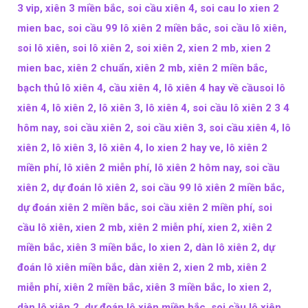
3 vip, xiên 3 miền bắc, soi cầu xiên 4, soi cau lo xien 2
mien bac, soi cầu 99 lô xiên 2 miền bắc, soi cầu lô xiên,
soi lô xiên, soi lô xiên 2, soi xiên 2, xien 2 mb, xien 2
mien bac, xiên 2 chuẩn, xiên 2 mb, xiên 2 miền bắc,
bạch thủ lô xiên 4, cầu xiên 4, lô xiên 4 hay về cầusoi lô
xiên 4, lô xiên 2, lô xiên 3, lô xiên 4, soi cầu lô xiên 2 3 4
hôm nay, soi cầu xiên 2, soi cầu xiên 3, soi cầu xiên 4, lô
xiên 2, lô xiên 3, lô xiên 4, lo xien 2 hay ve, lô xiên 2
miền phí, lô xiên 2 miễn phí, lô xiên 2 hôm nay, soi cầu
xiên 2, dự đoán lô xiên 2, soi cầu 99 lô xiên 2 miền bắc,
dự đoán xiên 2 miền bắc, soi cầu xiên 2 miền phí, soi
cầu lô xiên, xien 2 mb, xiên 2 miễn phí, xien 2, xiên 2
miền bắc, xiên 3 miền bắc, lo xien 2, dàn lô xiên 2, dự
đoán lô xiên miền bắc, dàn xiên 2, xien 2 mb, xiên 2
miễn phí, xiên 2 miền bắc, xiên 3 miền bắc, lo xien 2,
dàn lô xiên 2, dự đoán lô xiên miền bắc, soi cầu lô xiên