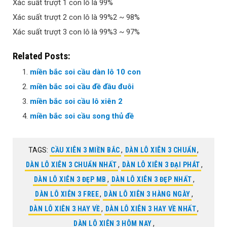
Xác suất trượt 1 con lô là 99%
Xác suất trượt 2 con lô là 99%2 ~ 98%
Xác suất trượt 3 con lô là 99%3 ~ 97%
Related Posts:
miền bắc soi cầu dàn lô 10 con
miền bắc soi cầu đề đầu đuôi
miền bắc soi cầu lô xiên 2
miền bắc soi cầu song thủ đề
TAGS:
CẦU XIÊN 3 MIỀN BẮC
,
DÀN LÔ XIÊN 3 CHUẨN
,
DÀN LÔ XIÊN 3 CHUẨN NHẤT
,
DÀN LÔ XIÊN 3 ĐẠI PHÁT
,
DÀN LÔ XIÊN 3 ĐẸP MB
,
DÀN LÔ XIÊN 3 ĐẸP NHẤT
,
DÀN LÔ XIÊN 3 FREE
,
DÀN LÔ XIÊN 3 HÀNG NGÀY
,
DÀN LÔ XIÊN 3 HAY VỀ
,
DÀN LÔ XIÊN 3 HAY VỀ NHẤT
,
DÀN LÔ XIÊN 3 HÔM NAY
,