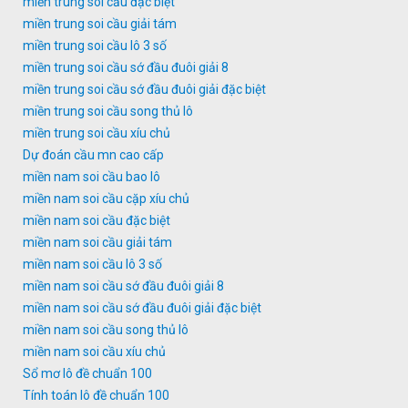
miền trung soi cầu đặc biệt
miền trung soi cầu giải tám
miền trung soi cầu lô 3 số
miền trung soi cầu sớ đầu đuôi giải 8
miền trung soi cầu sớ đầu đuôi giải đặc biệt
miền trung soi cầu song thủ lô
miền trung soi cầu xíu chủ
Dự đoán cầu mn cao cấp
miền nam soi cầu bao lô
miền nam soi cầu cặp xíu chủ
miền nam soi cầu đặc biệt
miền nam soi cầu giải tám
miền nam soi cầu lô 3 số
miền nam soi cầu sớ đầu đuôi giải 8
miền nam soi cầu sớ đầu đuôi giải đặc biệt
miền nam soi cầu song thủ lô
miền nam soi cầu xíu chủ
Sổ mơ lô đề chuẩn 100
Tính toán lô đề chuẩn 100