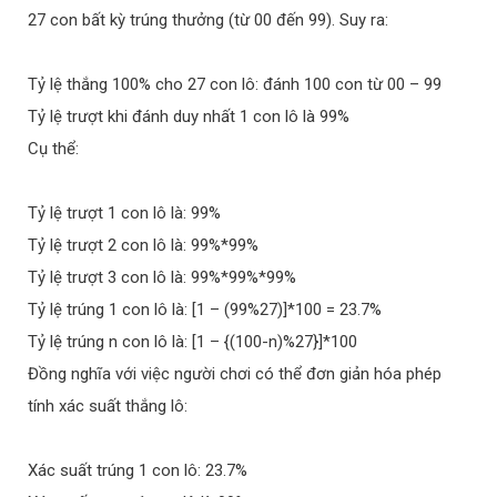
27 con bất kỳ trúng thưởng (từ 00 đến 99). Suy ra:
Tỷ lệ thắng 100% cho 27 con lô: đánh 100 con từ 00 – 99
Tỷ lệ trượt khi đánh duy nhất 1 con lô là 99%
Cụ thể:
Tỷ lệ trượt 1 con lô là: 99%
Tỷ lệ trượt 2 con lô là: 99%*99%
Tỷ lệ trượt 3 con lô là: 99%*99%*99%
Tỷ lệ trúng 1 con lô là: [1 – (99%27)]*100 = 23.7%
Tỷ lệ trúng n con lô là: [1 – {(100-n)%27}]*100
Đồng nghĩa với việc người chơi có thể đơn giản hóa phép
tính xác suất thắng lô:
Xác suất trúng 1 con lô: 23.7%