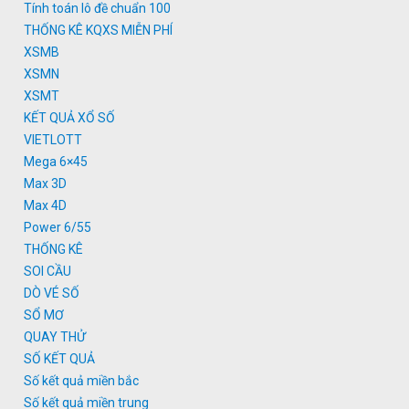
Tính toán lô đề chuẩn 100
THỐNG KÊ KQXS MIỄN PHÍ
XSMB
XSMN
XSMT
KẾT QUẢ XỔ SỐ
VIETLOTT
Mega 6×45
Max 3D
Max 4D
Power 6/55
THỐNG KÊ
SOI CẦU
DÒ VÉ SỐ
SỔ MƠ
QUAY THỬ
SỐ KẾT QUẢ
Số kết quả miền bắc
Số kết quả miền trung