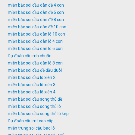
miền bắc soi cầu dàn đề 4 con
miền bắc soi cầu dàn đề 6 con
miền bắc soi cầu dàn đề 8 con
miền bắc soi cầu dàn đề 10 con
miền bắc soi cầu dàn lô 10 con
miền bắc soi cầu dàn lô 4 con
miền bắc soi cầu dàn lô 6 con
Dự đoán cầu mb chuẩn
miền bắc soi cầu dàn lô 8 con
miền bắc soi cầu đề đầu đuôi
miền bắc soi cầu lô xiên 2
miền bắc soi cầu lô xiên 3
miền bắc soi cầu lô xiên 4
miền bắc soi cầu song thủ đề
miền bắc soi cầu song thủ lô
miền bắc soi cầu song thủ lô kép
Dự đoán cầu mt cao cấp
miền trung soi cầu bao lô