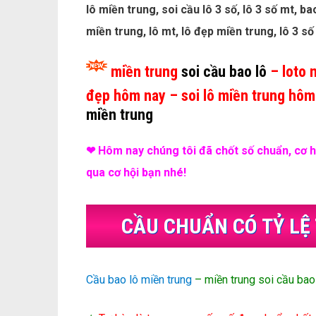
lô miền trung, soi cầu lô 3 số, lô 3 số mt, b
miền trung, lô mt, lô đẹp miền trung, lô 3 số
miền trung
soi cầu bao lô
– loto 
đẹp hôm nay – soi lô miền trung hôm 
miền trung
❤ Hôm nay chúng tôi đã chốt số chuẩn, cơ 
qua cơ hội bạn nhé!
CẦU CHUẨN CÓ TỶ LỆ
Cầu bao lô miền trung
– miền trung soi cầu bao 