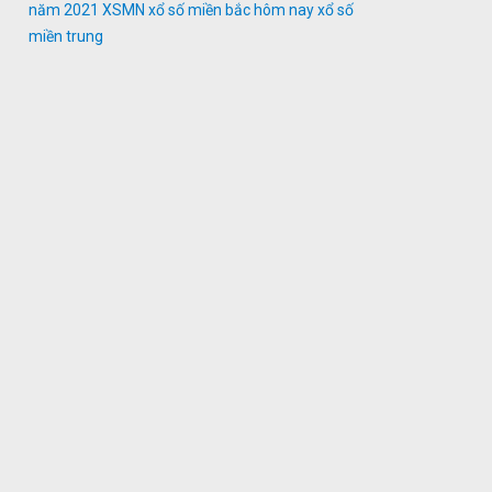
năm 2021
XSMN
xổ số miền bắc hôm nay
xổ số
miền trung