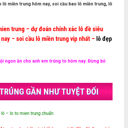
ao lô miền trung hôm nay, soi cầu bao lô miền trung, lô
mien trung – dự đoán chính xác lô đề siêu
nay – soi cầu lô miền trung vip nhất –
lô đẹp
hội ngon ăn cho anh em trúng to hôm nay. Đừng bỏ
 TRÚNG GẦN NHƯ TUYỆT ĐỐI
lô – lo to mien trung chuẩn