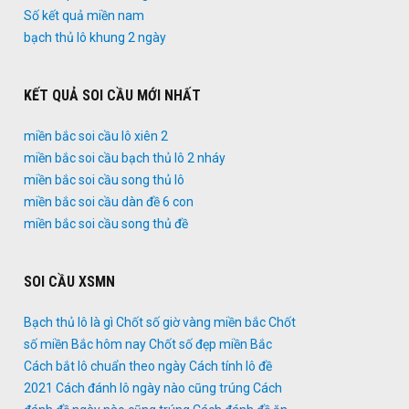
Số kết quả miền nam
bạch thủ lô khung 2 ngày
KẾT QUẢ SOI CẦU MỚI NHẤT
miền bắc soi cầu lô xiên 2
miền bắc soi cầu bạch thủ lô 2 nháy
miền bắc soi cầu song thủ lô
miền bắc soi cầu dàn đề 6 con
miền bắc soi cầu song thủ đề
SOI CẦU XSMN
Bạch thủ lô là gì
Chốt số giờ vàng miền bắc
Chốt
số miền Bắc hôm nay
Chốt số đẹp miền Bắc
Cách bắt lô chuẩn theo ngày
Cách tính lô đề
2021
Cách đánh lô ngày nào cũng trúng
Cách