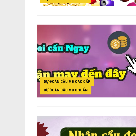
DỰ ĐOÁN CẦU MB CAO CẤP
,
DỰ ĐOÁN CẦU MB CHUẨN