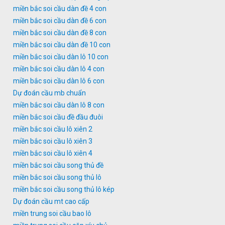
miền bắc soi cầu dàn đề 4 con
miền bắc soi cầu dàn đề 6 con
miền bắc soi cầu dàn đề 8 con
miền bắc soi cầu dàn đề 10 con
miền bắc soi cầu dàn lô 10 con
miền bắc soi cầu dàn lô 4 con
miền bắc soi cầu dàn lô 6 con
Dự đoán cầu mb chuẩn
miền bắc soi cầu dàn lô 8 con
miền bắc soi cầu đề đầu đuôi
miền bắc soi cầu lô xiên 2
miền bắc soi cầu lô xiên 3
miền bắc soi cầu lô xiên 4
miền bắc soi cầu song thủ đề
miền bắc soi cầu song thủ lô
miền bắc soi cầu song thủ lô kép
Dự đoán cầu mt cao cấp
miền trung soi cầu bao lô