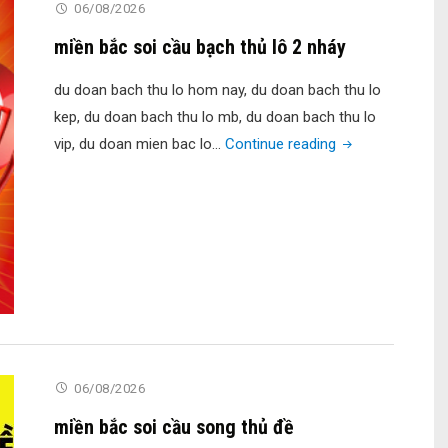
8
06/08/2026
con"
miền bắc soi cầu bạch thủ lô 2 nháy
du doan bach thu lo hom nay, du doan bach thu lo
kep, du doan bach thu lo mb, du doan bach thu lo
"miền
vip, du doan mien bac lo…
Continue reading
bắc
soi
cầu
bạch
thủ
lô
2
nháy"
06/08/2026
miền bắc soi cầu song thủ đề