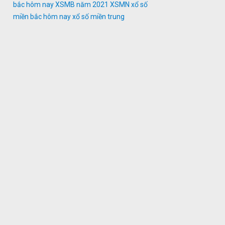
bắc hôm nay
XSMB năm 2021
XSMN
xổ số
miền bắc hôm nay
xổ số miền trung