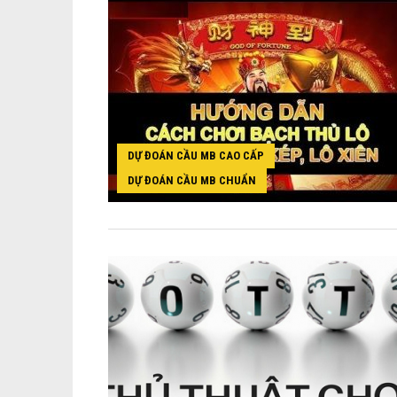
DỰ ĐOÁN CẦU MB CAO CẤP
,
DỰ ĐOÁN CẦU MB CHUẨN