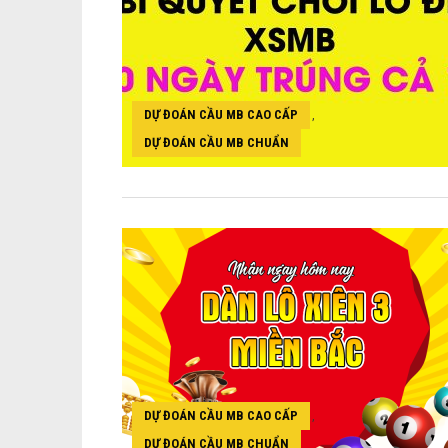
DỰ ĐOÁN CẦU MB CAO CẤP
,
DỰ ĐOÁN CẦU MB CHUẨN
DỰ ĐOÁN CẦU MB CAO CẤP
,
DỰ ĐOÁN CẦU MB CHUẨN