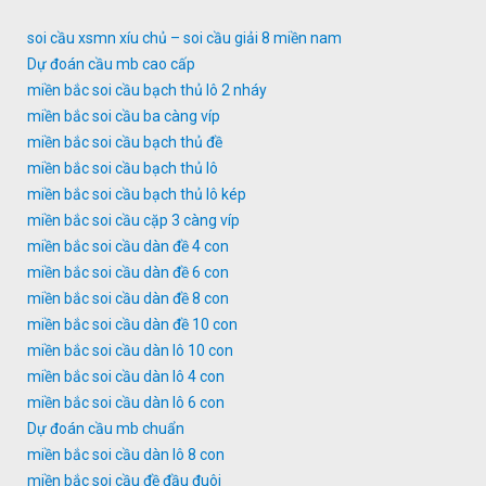
thủ
soi cầu xsmn xíu chủ – soi cầu giải 8 miền nam
ưa
Dự đoán cầu mb cao cấp
chuộng"
miền bắc soi cầu bạch thủ lô 2 nháy
miền bắc soi cầu ba càng víp
miền bắc soi cầu bạch thủ đề
miền bắc soi cầu bạch thủ lô
miền bắc soi cầu bạch thủ lô kép
miền bắc soi cầu cặp 3 càng víp
miền bắc soi cầu dàn đề 4 con
miền bắc soi cầu dàn đề 6 con
miền bắc soi cầu dàn đề 8 con
miền bắc soi cầu dàn đề 10 con
miền bắc soi cầu dàn lô 10 con
miền bắc soi cầu dàn lô 4 con
miền bắc soi cầu dàn lô 6 con
Dự đoán cầu mb chuẩn
miền bắc soi cầu dàn lô 8 con
miền bắc soi cầu đề đầu đuôi