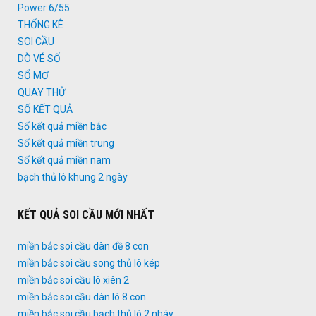
Power 6/55
THỐNG KÊ
SOI CẦU
DÒ VÉ SỐ
SỔ MƠ
QUAY THỬ
SỐ KẾT QUẢ
Số kết quả miền bắc
Số kết quả miền trung
Số kết quả miền nam
bạch thủ lô khung 2 ngày
KẾT QUẢ SOI CẦU MỚI NHẤT
miền bắc soi cầu dàn đề 8 con
miền bắc soi cầu song thủ lô kép
miền bắc soi cầu lô xiên 2
miền bắc soi cầu dàn lô 8 con
miền bắc soi cầu bạch thủ lô 2 nháy