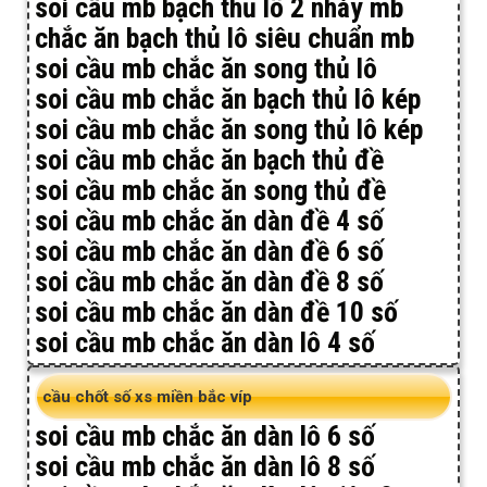
soi cầu mb bạch thủ lô 2 nháy mb
chắc ăn bạch thủ lô siêu chuẩn mb
soi cầu mb chắc ăn song thủ lô
soi cầu mb chắc ăn bạch thủ lô kép
soi cầu mb chắc ăn song thủ lô kép
soi cầu mb chắc ăn bạch thủ đề
soi cầu mb chắc ăn song thủ đề
soi cầu mb chắc ăn dàn đề 4 số
soi cầu mb chắc ăn dàn đề 6 số
soi cầu mb chắc ăn dàn đề 8 số
soi cầu mb chắc ăn dàn đề 10 số
soi cầu mb chắc ăn dàn lô 4 số
cầu chốt số xs miền bắc víp
soi cầu mb chắc ăn dàn lô 6 số
soi cầu mb chắc ăn dàn lô 8 số