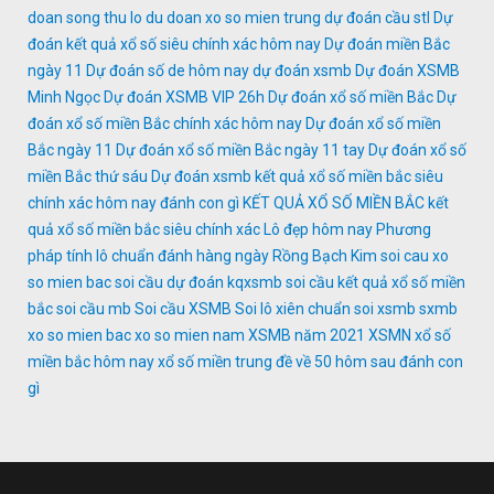
doan song thu lo
du doan xo so mien trung
dự đoán cầu stl
Dự
đoán kết quả xổ số siêu chính xác hôm nay
Dự đoán miền Bắc
ngày 11
Dự đoán số de hôm nay
dự đoán xsmb
Dự đoán XSMB
Minh Ngọc
Dự đoán XSMB VIP 26h
Dự đoán xổ số miền Bắc
Dự
đoán xổ số miền Bắc chính xác hôm nay
Dự đoán xổ số miền
Bắc ngày 11
Dự đoán xổ số miền Bắc ngày 11 tay
Dự đoán xổ số
miền Bắc thứ sáu Dự đoán xsmb kết quả xổ số miền bắc siêu
chính xác
hôm nay đánh con gì
KẾT QUẢ XỔ SỐ MIỀN BẮC
kết
quả xổ số miền bắc siêu chính xác
Lô đẹp hôm nay
Phương
pháp tính lô chuẩn đánh hàng ngày
Rồng Bạch Kim
soi cau xo
so mien bac
soi cầu dự đoán kqxsmb
soi cầu kết quả xổ số miền
bắc
soi cầu mb
Soi cầu XSMB
Soi lô xiên chuẩn
soi xsmb
sxmb
xo so mien bac
xo so mien nam
XSMB năm 2021
XSMN
xổ số
miền bắc hôm nay
xổ số miền trung
đề về 50 hôm sau đánh con
gì