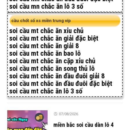
soi cầu mn chắc ăn lô 3 số
cầu chốt số xs miền trung víp
soi cầu mt chắc ăn xỉu chủ
soi cầu mt chắc ăn giải đặc biệt
soi cầu mt chắc ăn giải 8
soi cầu mt chắc ăn bao lô
soi cầu mt chắc ăn cặp xỉu chủ
soi cầu mt chắc ăn song thủ lô
soi cầu mt chắc ăn đầu đuôi giải 8
soi cầu mt chắc ăn đầu đuôi đặc biệt
soi cầu mt chắc ăn lô 3 số
07/08/2026
miền bắc soi cầu dàn lô 4