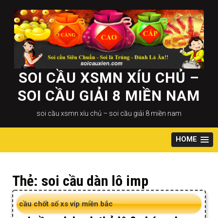
Skip
to
content
SOI CẦU XSMN XÍU CHỦ –
SOI CẦU GIẢI 8 MIỀN NAM
soi cầu xsmn xíu chủ – soi cầu giải 8 miền nam
HOME
Thẻ:
soi cầu dàn lô imp
cầu chốt số xs víp miền bắc