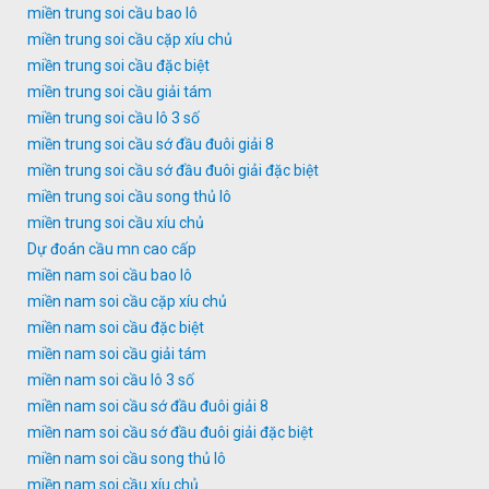
miền trung soi cầu bao lô
miền trung soi cầu cặp xíu chủ
miền trung soi cầu đặc biệt
miền trung soi cầu giải tám
miền trung soi cầu lô 3 số
miền trung soi cầu sớ đầu đuôi giải 8
miền trung soi cầu sớ đầu đuôi giải đặc biệt
miền trung soi cầu song thủ lô
miền trung soi cầu xíu chủ
Dự đoán cầu mn cao cấp
miền nam soi cầu bao lô
miền nam soi cầu cặp xíu chủ
miền nam soi cầu đặc biệt
miền nam soi cầu giải tám
miền nam soi cầu lô 3 số
miền nam soi cầu sớ đầu đuôi giải 8
miền nam soi cầu sớ đầu đuôi giải đặc biệt
miền nam soi cầu song thủ lô
miền nam soi cầu xíu chủ