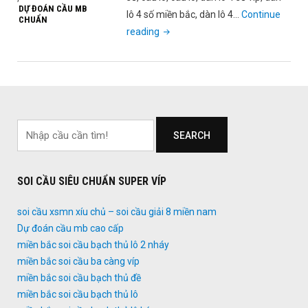
DỰ ĐOÁN CẦU MB
lô 4 số miền bắc, dàn lô 4…
Continue
CHUẨN
"miền
reading
bắc
soi
cầu
dàn
lô
10
SEARCH
con"
SOI CẦU SIÊU CHUẨN SUPER VÍP
soi cầu xsmn xíu chủ – soi cầu giải 8 miền nam
Dự đoán cầu mb cao cấp
miền bắc soi cầu bạch thủ lô 2 nháy
miền bắc soi cầu ba càng víp
miền bắc soi cầu bạch thủ đề
miền bắc soi cầu bạch thủ lô