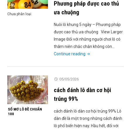
Phương pháp được cao thủ
ưa chuộng
Chưa phân loại
Nuôi lô khung 5 ngày – Phương pháp
được cao thủ ưa chuộng View Larger
Image Đối với những người chơi lô có
thâm niên chắc chắn không còn…
"Nuôi
Continue reading
lô
khung
5
05/05/2026
ngày
cách đánh lô dàn cơ hội
–
Phương
trúng 99%
pháp
SỔ MƠ LÔ ĐỀ CHUẨN
cách đánh lô dàn cơ hội trúng 99% Lô
được
100
dàn đề là một trong những cách đánh
cao
lô phổ biến hiện nay. Hầu hết, đối với
thủ