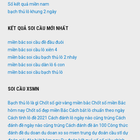
Số kết quả miền nam
bạch thủ lô khung 2 ngày
KẾT QUẢ SOI CẦU MỚI NHẤT
miền bắc soi cầu đề đầu đuôi
miền bắc soi cầu lô xiên 4
miền bắc soi cầu bạch thủ lô 2 nháy
miền bắc soi cầu dàn lô 6 con
miền bắc soi cầu bạch thủ lô
SOI CẦU XSMN
Bạch thủ lô là gì
Chốt số giờ vàng miền bắc
Chốt số miền Bắc
hôm nay
Chốt số đẹp miền Bắc
Cách bắt lô chuẩn theo ngày
Cách tính lô đề 2021
Cách đánh lô ngày nào cũng trúng
Cách
đánh đề ngày nào cũng trúng
Cách đánh đề ăn 100
Công thức
đánh đề
du doan
du doan xo so mien trung
dự đoán cầu stl
dự