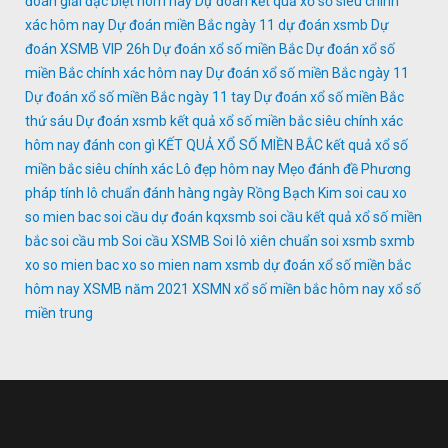
đoán giải đặc biệt hôm nay
Dự đoán kết quả xổ số siêu chính
xác hôm nay
Dự đoán miền Bắc ngày 11
dự đoán xsmb
Dự
đoán XSMB VIP 26h
Dự đoán xổ số miền Bắc
Dự đoán xổ số
miền Bắc chính xác hôm nay
Dự đoán xổ số miền Bắc ngày 11
Dự đoán xổ số miền Bắc ngày 11 tay
Dự đoán xổ số miền Bắc
thứ sáu Dự đoán xsmb kết quả xổ số miền bắc siêu chính xác
hôm nay đánh con gì
KẾT QUẢ XỔ SỐ MIỀN BẮC
kết quả xổ số
miền bắc siêu chính xác
Lô đẹp hôm nay
Mẹo đánh đề
Phương
pháp tính lô chuẩn đánh hàng ngày
Rồng Bạch Kim
soi cau xo
so mien bac
soi cầu dự đoán kqxsmb
soi cầu kết quả xổ số miền
bắc
soi cầu mb
Soi cầu XSMB
Soi lô xiên chuẩn
soi xsmb
sxmb
xo so mien bac
xo so mien nam
xsmb dự đoán xổ số miền bắc
hôm nay
XSMB năm 2021
XSMN
xổ số miền bắc hôm nay
xổ số
miền trung