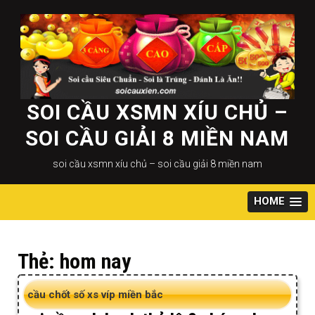
Skip
to
content
SOI CẦU XSMN XÍU CHỦ –
SOI CẦU GIẢI 8 MIỀN NAM
soi cầu xsmn xíu chủ – soi cầu giải 8 miền nam
HOME
Thẻ:
hom nay
cầu chốt số xs víp miền bắc