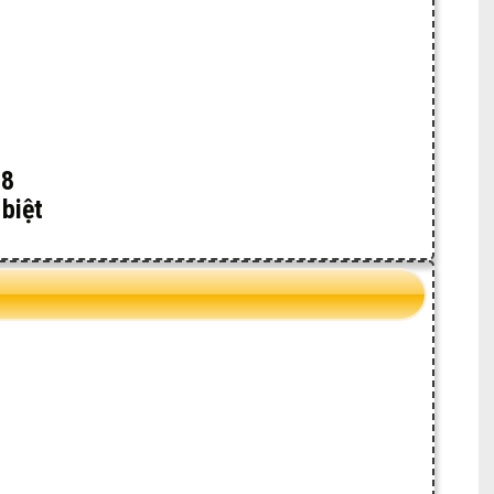
 8
biệt