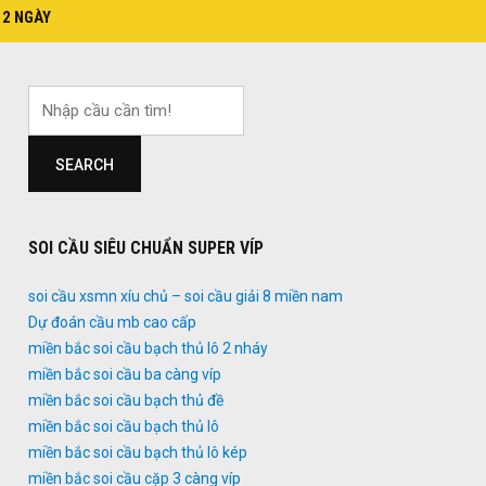
 2 NGÀY
SEARCH
SOI CẦU SIÊU CHUẨN SUPER VÍP
soi cầu xsmn xíu chủ – soi cầu giải 8 miền nam
Dự đoán cầu mb cao cấp
miền bắc soi cầu bạch thủ lô 2 nháy
miền bắc soi cầu ba càng víp
miền bắc soi cầu bạch thủ đề
miền bắc soi cầu bạch thủ lô
miền bắc soi cầu bạch thủ lô kép
miền bắc soi cầu cặp 3 càng víp