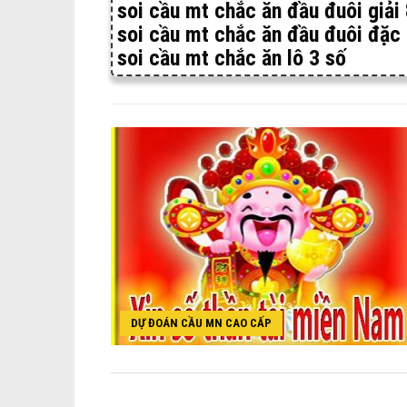
soi cầu mt chắc ăn đầu đuôi giải
soi cầu mt chắc ăn đầu đuôi đặc 
soi cầu mt chắc ăn lô 3 số
DỰ ĐOÁN CẦU MN CAO CẤP