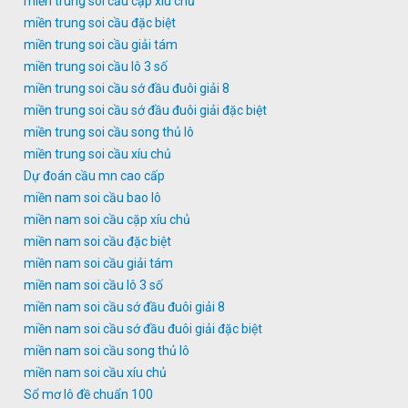
miền trung soi cầu cặp xíu chủ
miền trung soi cầu đặc biệt
miền trung soi cầu giải tám
miền trung soi cầu lô 3 số
miền trung soi cầu sớ đầu đuôi giải 8
miền trung soi cầu sớ đầu đuôi giải đặc biệt
miền trung soi cầu song thủ lô
miền trung soi cầu xíu chủ
Dự đoán cầu mn cao cấp
miền nam soi cầu bao lô
miền nam soi cầu cặp xíu chủ
miền nam soi cầu đặc biệt
miền nam soi cầu giải tám
miền nam soi cầu lô 3 số
miền nam soi cầu sớ đầu đuôi giải 8
miền nam soi cầu sớ đầu đuôi giải đặc biệt
miền nam soi cầu song thủ lô
miền nam soi cầu xíu chủ
Sổ mơ lô đề chuẩn 100