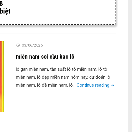
 8
biệt
03/06/2026
miền nam soi cầu bao lô
lô gan miền nam, tần suất lô tô miền nam, lô tô
miền nam, lô đẹp miền nam hôm nay, dự đoán lô
"miền
miền nam, lô đề miền nam, lô…
Continue reading
nam
soi
cầu
bao
lô"