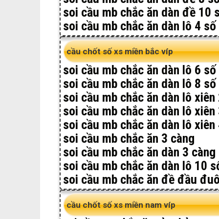
soi cầu mb chắc ăn dàn đề 10 
soi cầu mb chắc ăn dàn lô 4 số
cầu chốt số xs miền bắc víp
soi cầu mb chắc ăn dàn lô 6 số
soi cầu mb chắc ăn dàn lô 8 số
soi cầu mb chắc ăn dàn lô xiên
soi cầu mb chắc ăn dàn lô xiên
soi cầu mb chắc ăn dàn lô xiên
soi cầu mb chắc ăn 3 càng
soi cầu mb chắc ăn dàn 3 càng
soi cầu mb chắc ăn dàn lô 10 s
soi cầu mb chắc ăn đề đầu đuô
cầu chốt số xs miền nam víp