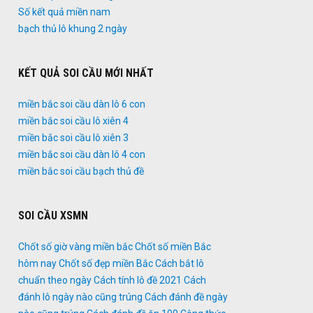
Số kết quả miền nam
bạch thủ lô khung 2 ngày
KẾT QUẢ SOI CẦU MỚI NHẤT
miền bắc soi cầu dàn lô 6 con
miền bắc soi cầu lô xiên 4
miền bắc soi cầu lô xiên 3
miền bắc soi cầu dàn lô 4 con
miền bắc soi cầu bạch thủ đề
SOI CẦU XSMN
Chốt số giờ vàng miền bắc
Chốt số miền Bắc
hôm nay
Chốt số đẹp miền Bắc
Cách bắt lô
chuẩn theo ngày
Cách tính lô đề 2021
Cách
đánh lô ngày nào cũng trúng
Cách đánh đề ngày