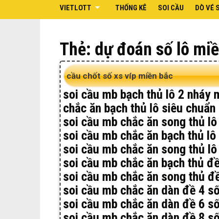
VIETLOTT
THỐNG KÊ
SOI CẦU
DÒ VÉ 
Thẻ:
dự đoán số lô mi
cầu chốt số xs víp miền bắc
soi cầu mb bạch thủ lô 2 nháy 
chắc ăn bạch thủ lô siêu chuẩn
soi cầu mb chắc ăn song thủ lô
soi cầu mb chắc ăn bạch thủ lô
soi cầu mb chắc ăn song thủ lô
soi cầu mb chắc ăn bạch thủ đ
soi cầu mb chắc ăn song thủ đ
soi cầu mb chắc ăn dàn đề 4 s
soi cầu mb chắc ăn dàn đề 6 s
soi cầu mb chắc ăn dàn đề 8 s