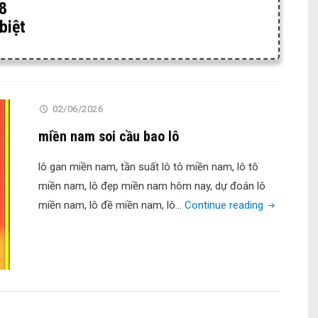
 8
biệt
02/06/2026
miền nam soi cầu bao lô
lô gan miền nam, tần suất lô tô miền nam, lô tô
miền nam, lô đẹp miền nam hôm nay, dự đoán lô
"miền
miền nam, lô đề miền nam, lô…
Continue reading
nam
soi
cầu
bao
lô"