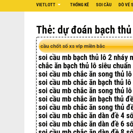
VIETLOTT
THỐNG KÊ
SOI CẦU
DÒ VÉ 
Thẻ:
dự đoán bạch thủ
cầu chốt số xs víp miền bắc
soi cầu mb bạch thủ lô 2 nháy 
chắc ăn bạch thủ lô siêu chuẩn
soi cầu mb chắc ăn song thủ lô
soi cầu mb chắc ăn bạch thủ lô
soi cầu mb chắc ăn song thủ lô
soi cầu mb chắc ăn bạch thủ đ
soi cầu mb chắc ăn song thủ đ
soi cầu mb chắc ăn dàn đề 4 s
soi cầu mb chắc ăn dàn đề 6 s
soi cầu mb chắc ăn dàn đề 8 s