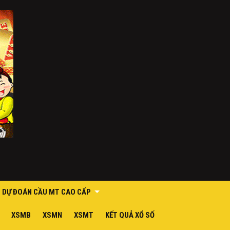
DỰ ĐOÁN CẦU MT CAO CẤP
XSMB
XSMN
XSMT
KẾT QUẢ XỔ SỐ