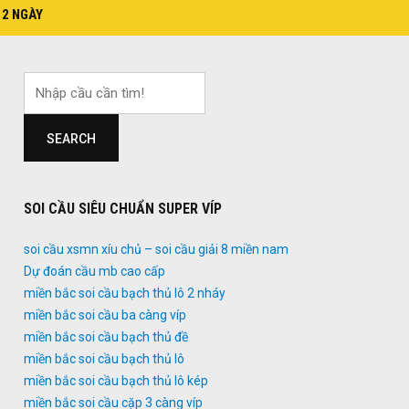
 2 NGÀY
SEARCH
SOI CẦU SIÊU CHUẨN SUPER VÍP
soi cầu xsmn xíu chủ – soi cầu giải 8 miền nam
Dự đoán cầu mb cao cấp
miền bắc soi cầu bạch thủ lô 2 nháy
miền bắc soi cầu ba càng víp
miền bắc soi cầu bạch thủ đề
miền bắc soi cầu bạch thủ lô
miền bắc soi cầu bạch thủ lô kép
miền bắc soi cầu cặp 3 càng víp