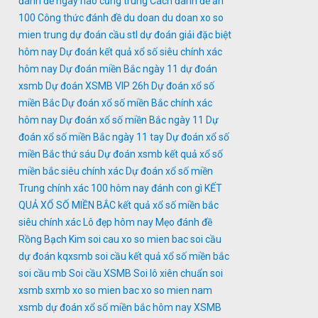
đánh đề ngày nào cũng trúng
Cách đánh đề ăn
100
Công thức đánh đề
du doan
du doan xo so
mien trung
dự đoán cầu stl
dự đoán giải đặc biệt
hôm nay
Dự đoán kết quả xổ số siêu chính xác
hôm nay
Dự đoán miền Bắc ngày 11
dự đoán
xsmb
Dự đoán XSMB VIP 26h
Dự đoán xổ số
miền Bắc
Dự đoán xổ số miền Bắc chính xác
hôm nay
Dự đoán xổ số miền Bắc ngày 11
Dự
đoán xổ số miền Bắc ngày 11 tay
Dự đoán xổ số
miền Bắc thứ sáu Dự đoán xsmb kết quả xổ số
miền bắc siêu chính xác
Dự đoán xổ số miền
Trung chính xác 100
hôm nay đánh con gì
KẾT
QUẢ XỔ SỐ MIỀN BẮC
kết quả xổ số miền bắc
siêu chính xác
Lô đẹp hôm nay
Mẹo đánh đề
Rồng Bạch Kim
soi cau xo so mien bac
soi cầu
dự đoán kqxsmb
soi cầu kết quả xổ số miền bắc
soi cầu mb
Soi cầu XSMB
Soi lô xiên chuẩn
soi
xsmb
sxmb
xo so mien bac
xo so mien nam
xsmb dự đoán xổ số miền bắc hôm nay
XSMB