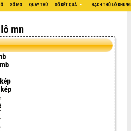
SỐ
SỔ MƠ
QUAY THỬ
SỐ KẾT QUẢ
BẠCH THỦ LÔ KHUNG
 lô mn
mb
 mb
 kép
 kép
ề
ề
ố
ố
ố