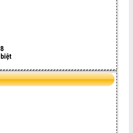
 8
biệt