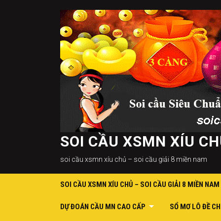
SOI CẦU XSMN XÍU CH
soi cầu xsmn xíu chủ – soi cầu giải 8 miền nam
SOI CẦU XSMN XÍU CHỦ – SOI CẦU GIẢI 8 MIỀN NAM
DỰ ĐOÁN CẦU MN CAO CẤP
SỔ MƠ LÔ ĐỀ C