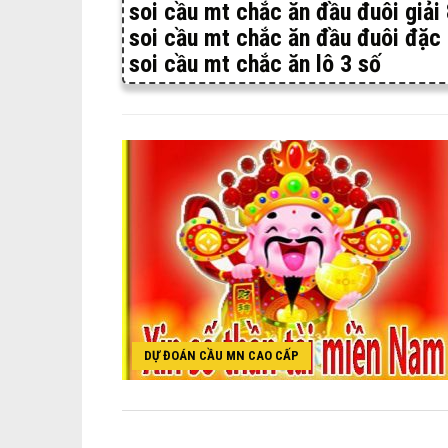
soi cầu mt chắc ăn đầu đuôi giải
soi cầu mt chắc ăn đầu đuôi đặc 
soi cầu mt chắc ăn lô 3 số
DỰ ĐOÁN CẦU MN CAO CẤP