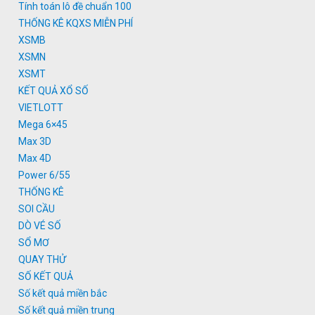
Tính toán lô đề chuẩn 100
THỐNG KÊ KQXS MIỄN PHÍ
XSMB
XSMN
XSMT
KẾT QUẢ XỔ SỐ
VIETLOTT
Mega 6×45
Max 3D
Max 4D
Power 6/55
THỐNG KÊ
SOI CẦU
DÒ VÉ SỐ
SỔ MƠ
QUAY THỬ
SỐ KẾT QUẢ
Số kết quả miền bắc
Số kết quả miền trung