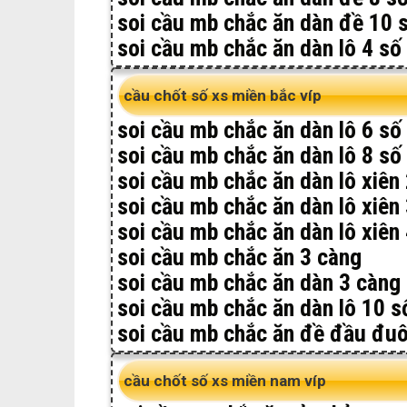
soi cầu mb chắc ăn dàn đề 10 
soi cầu mb chắc ăn dàn lô 4 số
cầu chốt số xs miền bắc víp
soi cầu mb chắc ăn dàn lô 6 số
soi cầu mb chắc ăn dàn lô 8 số
soi cầu mb chắc ăn dàn lô xiên
soi cầu mb chắc ăn dàn lô xiên
soi cầu mb chắc ăn dàn lô xiên
soi cầu mb chắc ăn 3 càng
soi cầu mb chắc ăn dàn 3 càng
soi cầu mb chắc ăn dàn lô 10 s
soi cầu mb chắc ăn đề đầu đuô
cầu chốt số xs miền nam víp