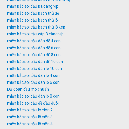
miền bắc soi cầu ba càng víp
miền bắc soi cầu bạch thủ đề
miền bắc soi cầu bạch thủ lô
miền bắc soi cầu bạch thủ lô kép
miền bắc soi cầu cặp 3 càng víp
miền bắc soi cầu dàn đề 4 con
miền bắc soi cầu dàn đề 6 con
miền bắc soi cầu dàn đề 8 con
miền bắc soi cầu dàn đề 10 con
miền bắc soi cầu dàn lô 10 con
miền bắc soi cầu dàn lô 4 con
miền bắc soi cầu dàn lô 6 con
Dự đoán cầu mb chuẩn
miền bắc soi cầu dàn lô 8 con
miền bắc soi cầu đề đầu đuôi
miền bắc soi cầu lô xiên 2
miền bắc soi cầu lô xiên 3
miền bắc soi cầu lô xiên 4