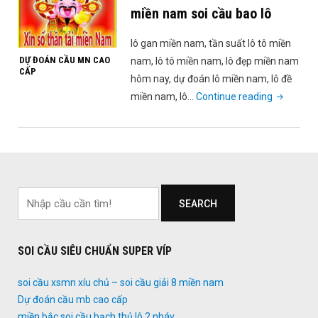
miền nam soi cầu bao lô
lô gan miền nam, tần suất lô tô miền
DỰ ĐOÁN CẦU MN CAO
nam, lô tô miền nam, lô đẹp miền nam
CẤP
hôm nay, dự đoán lô miền nam, lô đề
"miền
miền nam, lô…
Continue reading
nam
soi
cầu
bao
lô"
SEARCH
SOI CẦU SIÊU CHUẨN SUPER VÍP
soi cầu xsmn xíu chủ – soi cầu giải 8 miền nam
Dự đoán cầu mb cao cấp
miền bắc soi cầu bạch thủ lô 2 nháy