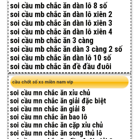
soi cầu mb chắc ăn dàn lô 8 số
soi cầu mb chắc ăn dàn lô xiên 2
soi cầu mb chắc ăn dàn lô xiên 3
soi cầu mb chắc ăn dàn lô xiên 4
soi cầu mb chắc ăn 3 càng
soi cầu mb chắc ăn dàn 3 càng 2 số
soi cầu mb chắc ăn dàn lô 10 số
soi cầu mb chắc ăn đề đầu đuôi
cầu chốt số xs miền nam víp
soi cầu mn chắc ăn xỉu chủ
soi cầu mn chắc ăn giải đặc biệt
soi cầu mn chắc ăn giải 8
soi cầu mn chắc ăn bao lô
soi cầu mn chắc ăn cặp xỉu chủ
soi cầu mn chắc ăn song thủ lô