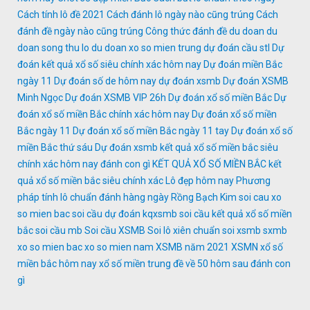
Cách tính lô đề 2021
Cách đánh lô ngày nào cũng trúng
Cách
đánh đề ngày nào cũng trúng
Công thức đánh đề
du doan
du
doan song thu lo
du doan xo so mien trung
dự đoán cầu stl
Dự
đoán kết quả xổ số siêu chính xác hôm nay
Dự đoán miền Bắc
ngày 11
Dự đoán số de hôm nay
dự đoán xsmb
Dự đoán XSMB
Minh Ngọc
Dự đoán XSMB VIP 26h
Dự đoán xổ số miền Bắc
Dự
đoán xổ số miền Bắc chính xác hôm nay
Dự đoán xổ số miền
Bắc ngày 11
Dự đoán xổ số miền Bắc ngày 11 tay
Dự đoán xổ số
miền Bắc thứ sáu Dự đoán xsmb kết quả xổ số miền bắc siêu
chính xác
hôm nay đánh con gì
KẾT QUẢ XỔ SỐ MIỀN BẮC
kết
quả xổ số miền bắc siêu chính xác
Lô đẹp hôm nay
Phương
pháp tính lô chuẩn đánh hàng ngày
Rồng Bạch Kim
soi cau xo
so mien bac
soi cầu dự đoán kqxsmb
soi cầu kết quả xổ số miền
bắc
soi cầu mb
Soi cầu XSMB
Soi lô xiên chuẩn
soi xsmb
sxmb
xo so mien bac
xo so mien nam
XSMB năm 2021
XSMN
xổ số
miền bắc hôm nay
xổ số miền trung
đề về 50 hôm sau đánh con
gì