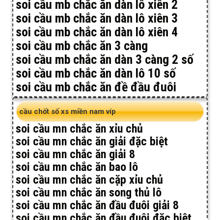
soi cầu mb chắc ăn dàn lô xiên 2
soi cầu mb chắc ăn dàn lô xiên 3
soi cầu mb chắc ăn dàn lô xiên 4
soi cầu mb chắc ăn 3 càng
soi cầu mb chắc ăn dàn 3 càng 2 số
soi cầu mb chắc ăn dàn lô 10 số
soi cầu mb chắc ăn đề đầu đuôi
cầu chốt số xs miền nam víp
soi cầu mn chắc ăn xỉu chủ
soi cầu mn chắc ăn giải đặc biệt
soi cầu mn chắc ăn giải 8
soi cầu mn chắc ăn bao lô
soi cầu mn chắc ăn cặp xỉu chủ
soi cầu mn chắc ăn song thủ lô
soi cầu mn chắc ăn đầu đuôi giải 8
soi cầu mn chắc ăn đầu đuôi đặc biệt