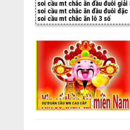
soi cầu mt chắc ăn đầu đuôi giải
soi cầu mt chắc ăn đầu đuôi đặc 
soi cầu mt chắc ăn lô 3 số
DỰ ĐOÁN CẦU MN CAO CẤP