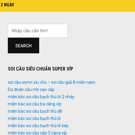
 2 NGÀY
SEARCH
SOI CẦU SIÊU CHUẨN SUPER VÍP
soi cầu xsmn xíu chủ – soi cầu giải 8 miền nam
Dự đoán cầu mb cao cấp
miền bắc soi cầu bạch thủ lô 2 nháy
miền bắc soi cầu ba càng víp
miền bắc soi cầu bạch thủ đề
miền bắc soi cầu bạch thủ lô
miền bắc soi cầu bạch thủ lô kép
miền bắc soi cầu cặp 3 càng víp