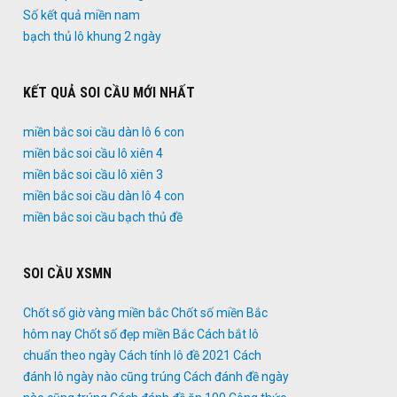
Số kết quả miền nam
bạch thủ lô khung 2 ngày
KẾT QUẢ SOI CẦU MỚI NHẤT
miền bắc soi cầu dàn lô 6 con
miền bắc soi cầu lô xiên 4
miền bắc soi cầu lô xiên 3
miền bắc soi cầu dàn lô 4 con
miền bắc soi cầu bạch thủ đề
SOI CẦU XSMN
Chốt số giờ vàng miền bắc
Chốt số miền Bắc
hôm nay
Chốt số đẹp miền Bắc
Cách bắt lô
chuẩn theo ngày
Cách tính lô đề 2021
Cách
đánh lô ngày nào cũng trúng
Cách đánh đề ngày