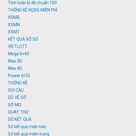
Tính toán lô đề chuẩn 100
THỐNG KÊ KQXS MIỄN PHÍ
XSMB
XSMN
XSMT
KẾT QUẢ XỔ SỐ
VIETLOTT
Mega 6×45
Max 3D
Max 4D
Power 6/55
THỐNG KÊ
SOI CẦU
DÒ VÉ SỐ
SỔ MƠ
QUAY THỬ
SỐ KẾT QUẢ
Số kết quả miền bắc
Số kết quả miền trung