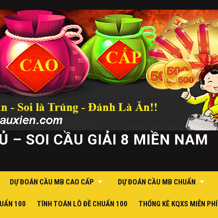
Skip
to
content
Ủ – SOI CẦU GIẢI 8 MIỀN NAM
DỰ ĐOÁN CẦU MB CAO CẤP
DỰ ĐOÁN CẦU MB CHUẨN
HUẨN 100
TÍNH TOÁN LÔ ĐỀ CHUẨN 100
THỐNG KÊ KQXS MIỄN PHÍ