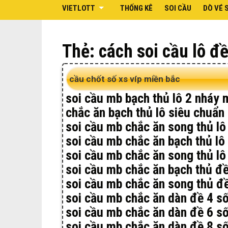
VIETLOTT
THỐNG KÊ
SOI CẦU
DÒ VÉ 
Thẻ:
cách soi cầu lô 
cầu chốt số xs víp miền bắc
soi cầu mb bạch thủ lô 2 nháy 
chắc ăn bạch thủ lô siêu chuẩn
soi cầu mb chắc ăn song thủ lô
soi cầu mb chắc ăn bạch thủ lô
soi cầu mb chắc ăn song thủ lô
soi cầu mb chắc ăn bạch thủ đ
soi cầu mb chắc ăn song thủ đ
soi cầu mb chắc ăn dàn đề 4 s
soi cầu mb chắc ăn dàn đề 6 s
soi cầu mb chắc ăn dàn đề 8 s