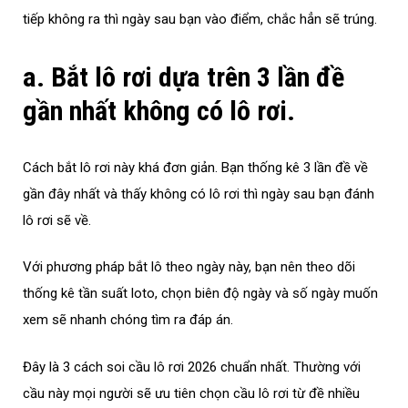
tiếp không ra thì ngày sau bạn vào điểm, chắc hẳn sẽ trúng.
a. Bắt lô rơi dựa trên 3 lần đề
gần nhất không có lô rơi.
Cách bắt lô rơi này khá đơn giản. Bạn thống kê 3 lần đề về
gần đây nhất và thấy không có lô rơi thì ngày sau bạn đánh
lô rơi sẽ về.
Với phương pháp bắt lô theo ngày này, bạn nên theo dõi
thống kê tần suất loto, chọn biên độ ngày và số ngày muốn
xem sẽ nhanh chóng tìm ra đáp án.
Đây là 3 cách soi cầu lô rơi 2026 chuẩn nhất. Thường với
cầu này mọi người sẽ ưu tiên chọn cầu lô rơi từ đề nhiều