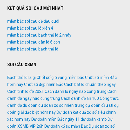
KẾT QUẢ SOI CẦU MỚI NHẤT
miền bắc soi cầu đề đầu đuôi
miền bắc soi cầu lô xiên 4
miền bắc soi cầu bạch thủ lô 2 nháy
miền bắc soi cầu dàn lô 6 con
miền bắc soi cầu bạch thủ lô
SOI CẦU XSMN
Bạch thủ lô là gì
Chốt số giờ vàng miền bắc
Chốt số miền Bắc
hôm nay
Chốt số đẹp miền Bắc
Cách bắt lô chuẩn theo ngày
Cách tính lô đề 2021
Cách đánh lô ngày nào cũng trúng
Cách
đánh đề ngày nào cũng trúng
Cách đánh đề ăn 100
Công thức
đánh đề
du doan
du doan xo so mien trung
dự đoán cầu stl
dự
đoán giải đặc biệt hôm nay
Dự đoán kết quả xổ số siêu chính
xác hôm nay
Dự đoán miền Bắc ngày 11
dự đoán xsmb
Dự
đoán XSMB VIP 26h
Dự đoán xổ số miền Bắc
Dự đoán xổ số