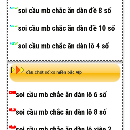
soi cầu mb chắc ăn dàn đề 8 số
soi cầu mb chắc ăn dàn đề 10 số
soi cầu mb chắc ăn dàn lô 4 số
cầu chốt số xs miền bắc víp
soi cầu mb chắc ăn dàn lô 6 số
soi cầu mb chắc ăn dàn lô 8 số
soi cầu mb chắc ăn dàn lô xiên 2