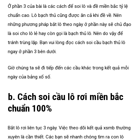
Ở phần 3 của bài là các cách để soi lô và đề miền bắc tỷ lệ
chuẩn cao. Lô bạch thủ cũng được ăn cả khi đề về. Nên
những phương pháp bắt lô theo ngày ở phần này sẽ chủ đạo
là soi cho lô lẻ hay còn gọi là bạch thủ lô. Nên do vậy để
tránh trùng lặp. Bạn vui lòng đọc cách soi cầu bạch thủ lô
ngay ở phần 3 bên dưới.
Giờ chúng ta sẽ đi tiếp đến các cầu khác trong kết quả mỗi
ngày của bảng xổ số.
b. Cách soi cầu lô rơi miền bắc
chuẩn 100%
Bắt lô rơi liên tục 3 ngày. Việc theo dõi kết quả xsmb thường
xuyên là cần thiết. Các bạn sẽ nhanh chóng tìm ra con lô