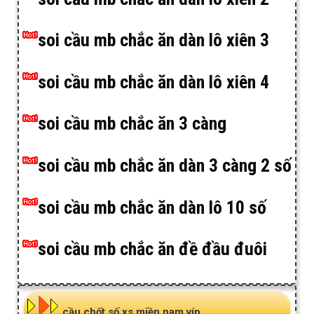
soi cầu mb chắc ăn dàn lô xiên 3
soi cầu mb chắc ăn dàn lô xiên 4
soi cầu mb chắc ăn 3 càng
soi cầu mb chắc ăn dàn 3 càng 2 số
soi cầu mb chắc ăn dàn lô 10 số
soi cầu mb chắc ăn đề đầu đuôi
cầu chốt số xs miền nam víp