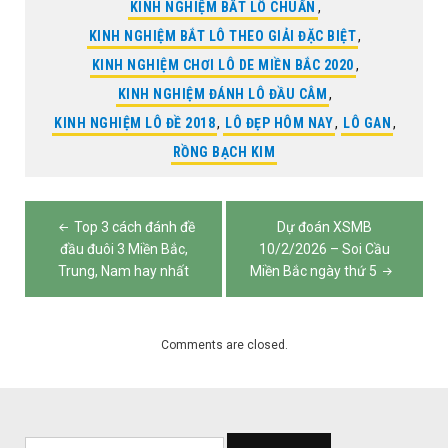
KINH NGHIỆM BẮT LÔ CHUẨN
,
KINH NGHIỆM BẮT LÔ THEO GIẢI ĐẶC BIỆT
,
KINH NGHIỆM CHƠI LÔ DE MIỀN BẮC 2020
,
KINH NGHIỆM ĐÁNH LÔ ĐẦU CÂM
,
KINH NGHIỆM LÔ ĐỀ 2018
,
LÔ ĐẸP HÔM NAY
,
LÔ GAN
,
RỒNG BẠCH KIM
Điều
Top 3 cách đánh đề
Dự đoán XSMB
hướng
đầu đuôi 3 Miền Bắc,
10/2/2026 – Soi Cầu
Trung, Nam hay nhất
Miền Bắc ngày thứ 5
bài
viết
Comments are closed.