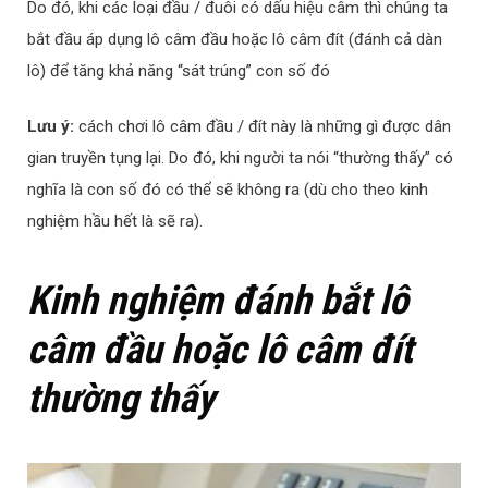
Do đó, khi các loại đầu / đuôi có dấu hiệu câm thì chúng ta
bắt đầu áp dụng lô câm đầu hoặc lô câm đít (đánh cả dàn
lô) để tăng khả năng “sát trúng” con số đó
Lưu ý:
cách chơi lô câm đầu / đít này là những gì được dân
gian truyền tụng lại. Do đó, khi người ta nói “thường thấy” có
nghĩa là con số đó có thể sẽ không ra (dù cho theo kinh
nghiệm hầu hết là sẽ ra).
Kinh nghiệm đánh bắt lô
câm đầu hoặc lô câm đít
thường thấy