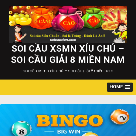
Skip
to
content
SOI CẦU XSMN XÍU CHỦ –
SOI CẦU GIẢI 8 MIỀN NAM
soi cầu xsmn xíu chủ – soi cầu giải 8 miền nam
HOME