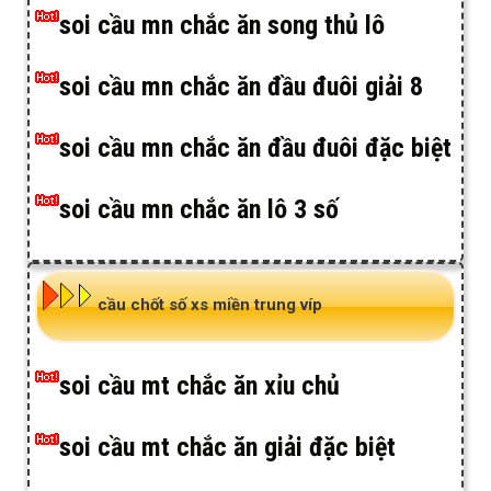
soi cầu mn chắc ăn song thủ lô
soi cầu mn chắc ăn đầu đuôi giải 8
soi cầu mn chắc ăn đầu đuôi đặc biệt
soi cầu mn chắc ăn lô 3 số
cầu chốt số xs miền trung víp
soi cầu mt chắc ăn xỉu chủ
soi cầu mt chắc ăn giải đặc biệt