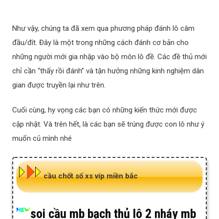
Như vậy, chúng ta đã xem qua phương pháp đánh lô câm
đầu/đít. Đây là một trong những cách đánh cơ bản cho
những người mới gia nhập vào bộ môn lô đề. Các đề thủ mới
chỉ cần “thấy rồi đánh” và tận hưởng những kinh nghiệm dân
gian được truyền lại như trên.
Cuối cùng, hy vọng các bạn có những kiến thức mới được
cập nhật. Và trên hết, là các bạn sẽ trúng được con lô như ý
muốn củ mình nhé
cầu chốt số xs víp miền bắc
soi cầu mb bạch thủ lô 2 nháy mb