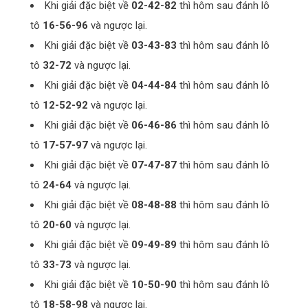
Khi giải đặc biệt về
02-42-82
thì hôm sau đánh lô
tô
16-56-96
và ngược lại.
Khi giải đặc biệt về
03-43-83
thì hôm sau đánh lô
tô
32-72
và ngược lại.
Khi giải đặc biệt về
04-44-84
thì hôm sau đánh lô
tô
12-52-92
và ngược lại.
Khi giải đặc biệt về
06-46-86
thì hôm sau đánh lô
tô
17-57-97
và ngược lại.
Khi giải đặc biệt về
07-47-87
thì hôm sau đánh lô
tô
24-64
và ngược lại.
Khi giải đặc biệt về
08-48-88
thì hôm sau đánh lô
tô
20-60
và ngược lại.
Khi giải đặc biệt về
09-49-89
thì hôm sau đánh lô
tô
33-73
và ngược lại.
Khi giải đặc biệt về
10-50-90
thì hôm sau đánh lô
tô
18-58-98
và ngược lại.