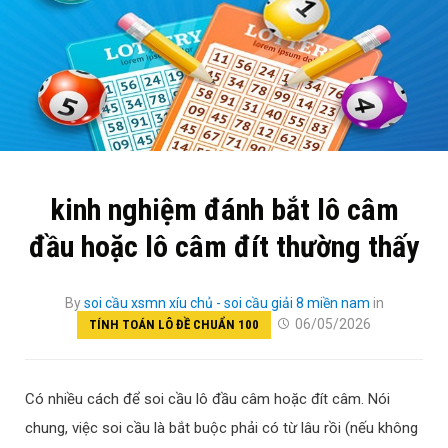
kinh nghiệm đánh bắt lô câm
đầu hoặc lô câm đít thường thấy
By
soi cầu xsmn xíu chủ - soi cầu giải 8 miền nam
in
06/05/2026
TÍNH TOÁN LÔ ĐỀ CHUẨN 100
Có nhiều cách để soi cầu lô đầu câm hoặc đít câm. Nói
chung, việc soi cầu là bắt buộc phải có từ lâu rồi (nếu không