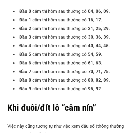
Đầu 0
câm thì hôm sau thường có
04, 06, 09.
Đầu 1
câm thì hôm sau thường có
16, 17.
Đầu 2
câm thì hôm sau thường có
21, 25, 29.
Đầu 3
câm thì hôm sau thường có
30, 36, 39.
Đầu 4
câm thì hôm sau thường có
40, 44, 45.
Đầu 5
câm thì hôm sau thường có
54, 59.
Đầu 6
câm thì hôm sau thường có
61, 63.
Đầu 7
câm thì hôm sau thường có
70, 71, 75.
Đầu 8
câm thì hôm sau thường có
80, 82, 89.
Đầu 9
câm thì hôm sau thường có
95, 92.
Khi đuôi/đít lô “câm nín”
Việc này cũng tương tự như việc xem đầu số (thông thường