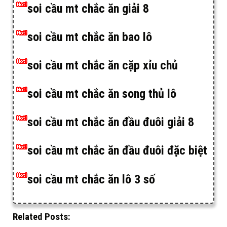
soi cầu mt chắc ăn giải 8
soi cầu mt chắc ăn bao lô
soi cầu mt chắc ăn cặp xỉu chủ
soi cầu mt chắc ăn song thủ lô
soi cầu mt chắc ăn đầu đuôi giải 8
soi cầu mt chắc ăn đầu đuôi đặc biệt
soi cầu mt chắc ăn lô 3 số
Related Posts: